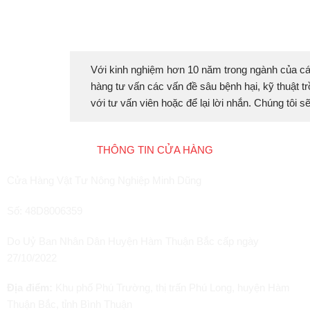
Với kinh nghiệm hơn 10 năm trong ngành của cá
hàng tư vấn các vấn đề sâu bệnh hại, kỹ thuật tr
với tư vấn viên hoặc để lại lời nhắn. Chúng tôi 
THÔNG TIN CỬA HÀNG
Cửa Hàng Vật Tư Nông Nghiệp Minh Dũng
Số: 48D8006359
Do Uỷ Ban Nhân Dân Huyện Hàm Thuận Bắc cấp ngày
27/10/2022
Địa điểm:
Khu phố Phú Trường, thị trấn Phú Long, huyện Hàm
Thuận Bắc, tỉnh Bình Thuận