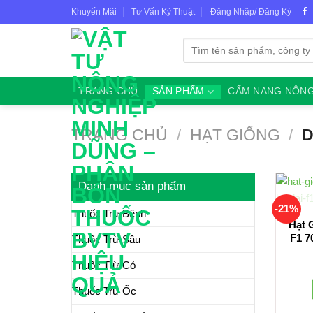
Skip
Khuyến Mãi
Tư Vấn Kỹ Thuật
Đăng Nhập/ Đăng Ký
to
content
Tìm
kiếm:
TRANG CHỦ
SẢN PHẨM
CẨM NANG NÔNG
TRANG CHỦ
/
HẠT GIỐNG
/
D
Danh mục sản phẩm
-21%
Thuốc Trừ Bệnh
Hạt 
F1 7
Thuốc Trừ Sâu
Thuốc Trừ Cỏ
Thuốc Trừ Ốc