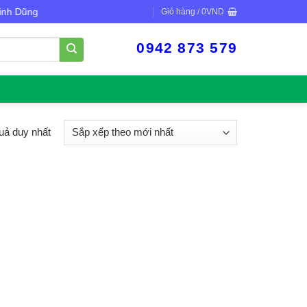
 Dũng
Giỏ hàng /
0
VND
0942 873 579
quả duy nhất