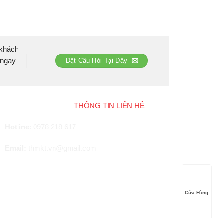
 khách
 ngay
Đặt Câu Hỏi Tại Đây
THÔNG TIN LIÊN HỆ
Hotline
:
0978 218 617
Email:
thmkt.vn@gmail.com
Cửa Hàng