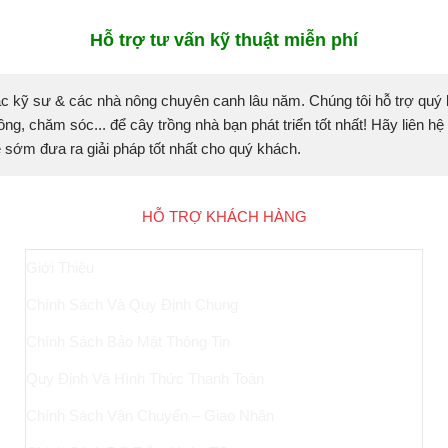
Hỗ trợ tư vấn kỹ thuật miễn phí
c kỹ sư & các nhà nông chuyên canh lâu năm. Chúng tôi hỗ trợ quý
ồng, chăm sóc... để cây trồng nhà bạn phát triển tốt nhất! Hãy liên hệ
sẽ sớm đưa ra giải pháp tốt nhất cho quý khách.
HỖ TRỢ KHÁCH HÀNG
Giới Thiệu
Chính Sách Và Quy Định Chung
Chính Sách Bảo Mật Thông Tin
Quy Định Và Hình Thức Thanh Toán
Chính Sách Vận Chuyển – Giao Nhận