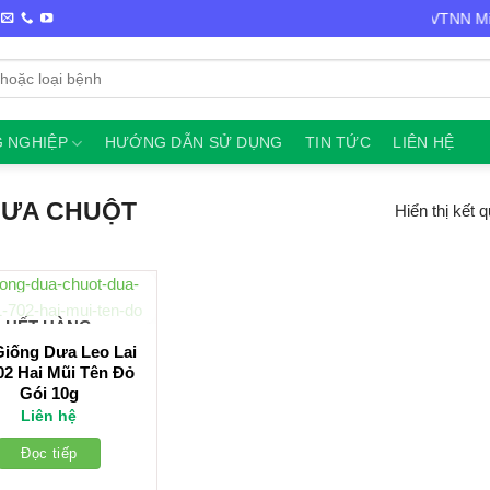
Chào mừng bạn đến với VTNN Minh
 NGHIỆP
HƯỚNG DẪN SỬ DỤNG
TIN TỨC
LIÊN HỆ
ƯA CHUỘT
Hiển thị kết 
HẾT HÀNG
Giống Dưa Leo Lai
02 Hai Mũi Tên Đỏ
Gói 10g
Liên hệ
Đọc tiếp