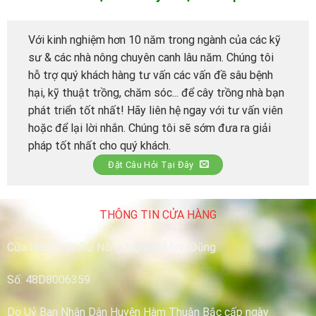
Với kinh nghiệm hơn 10 năm trong ngành của các kỹ
sư & các nhà nông chuyên canh lâu năm. Chúng tôi
hỗ trợ quý khách hàng tư vấn các vấn đề sâu bệnh
hại, kỹ thuật trồng, chăm sóc... để cây trồng nhà bạn
phát triển tốt nhất! Hãy liên hệ ngay với tư vấn viên
hoặc để lại lời nhắn. Chúng tôi sẽ sớm đưa ra giải
pháp tốt nhất cho quý khách.
Đặt Câu Hỏi Tại Đây
THÔNG TIN CỬA HÀNG
Cửa Hàng Vật Tư Nông Nghiệp Minh Dũng
Số: 48D8006359
Do Uỷ Ban Nhân Dân Huyện Hàm Thuận Bắc cấp ngày