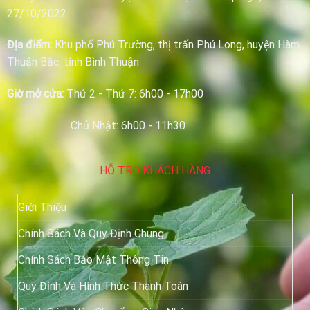
27/10/2022
Địa điểm:
Khu phố Phú Trường, thị trấn Phú Long, huyện Hàm
Thuận Bắc, tỉnh Bình Thuận
Giờ mở cửa:
Thứ 2 - Thứ 7: 6h00 - 17h00
Chủ Nhật: 6h00 - 11h30
HỖ TRỢ KHÁCH HÀNG
Giới Thiệu
Chính Sách Và Quy Định Chung
Chính Sách Bảo Mật Thông Tin
Quy Định Và Hình Thức Thanh Toán