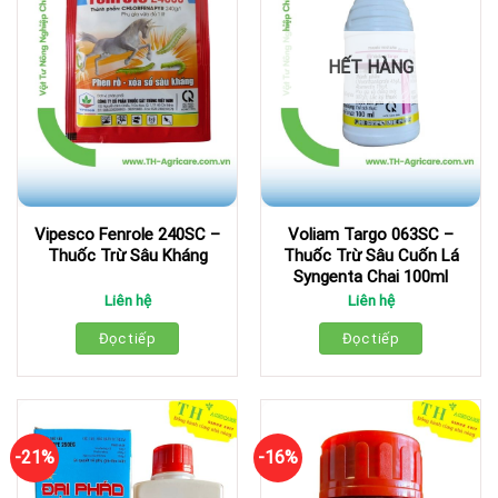
HẾT HÀNG
Vipesco Fenrole 240SC –
Voliam Targo 063SC –
Thuốc Trừ Sâu Kháng
Thuốc Trừ Sâu Cuốn Lá
Syngenta Chai 100ml
Liên hệ
Liên hệ
Đọc tiếp
Đọc tiếp
-21%
-16%