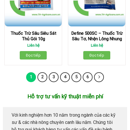
Thuốc Trừ Sâu Siêu Sát
Define 500SC – Thuốc Trừ
Thủ Gói 10g
Sâu Tơ, Nhện Lông Nhung
Liên hệ
Liên hệ
Đọc tiếp
Đọc tiếp
1
2
3
4
5
6
Hỗ trợ tư vấn kỹ thuật miễn phí
Với kinh nghiệm hơn 10 năm trong ngành của các kỹ
sư & các nhà nông chuyên canh lâu năm. Chúng tôi
hỗ trợ quý khách hàng tư vấn các vấn đề sâu bệnh