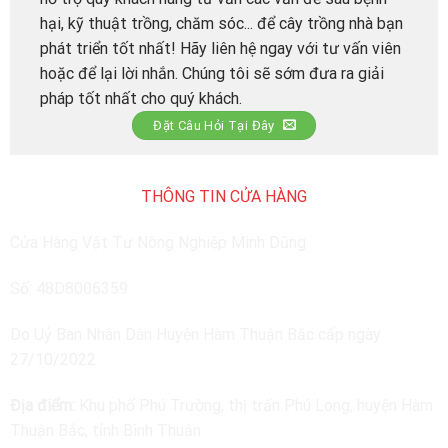
hại, kỹ thuật trồng, chăm sóc... để cây trồng nhà bạn
phát triển tốt nhất! Hãy liên hệ ngay với tư vấn viên
hoặc để lại lời nhắn. Chúng tôi sẽ sớm đưa ra giải
pháp tốt nhất cho quý khách.
Đặt Câu Hỏi Tại Đây
THÔNG TIN CỬA HÀNG
Cửa Hàng Vật Tư Nông Nghiệp Minh Dũng
Số: 48D8006359
Do Uỷ Ban Nhân Dân Huyện Hàm Thuận Bắc cấp ngày
27/10/2022
Địa điểm:
Khu phố Phú Trường, thị trấn Phú Long, huyện Hàm
Thuận Bắc, tỉnh Bình Thuận