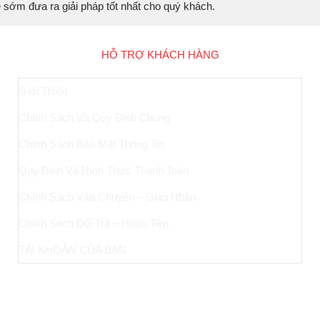
sẽ sớm đưa ra giải pháp tốt nhất cho quý khách.
HỖ TRỢ KHÁCH HÀNG
Giới Thiệu
Chính Sách Và Quy Định Chung
Chính Sách Bảo Mật Thông Tin
Quy Định Và Hình Thức Thanh Toán
Chính Sách Vận Chuyển – Giao Nhận
Chính Sách Đổi Trả – Hoàn Tiền
TÀI KHOẢN CỦA BẠN