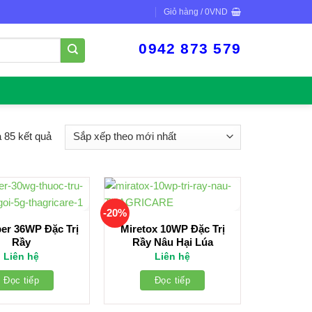
Giỏ hàng /
0
VND
0942 873 579
a 85 kết quả
-20%
er 36WP Đặc Trị
Miretox 10WP Đặc Trị
Rầy
Rầy Nâu Hại Lúa
Liên hệ
Liên hệ
Đọc tiếp
Đọc tiếp