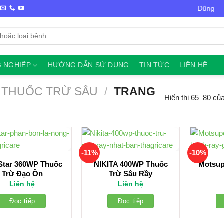
Chào mừng bạn đến với VTNN Minh Dũng
 NGHIỆP
HƯỚNG DẪN SỬ DỤNG
TIN TỨC
LIÊN HỆ
THUỐC TRỪ SÂU
/
TRANG
Hiển thị 65–80 củ
-11%
-10%
Star 360WP Thuốc
NIKITA 400WP Thuốc
Motsup
Trừ Đạo Ôn
Trừ Sâu Rầy
Liên hệ
Liên hệ
Đọc tiếp
Đọc tiếp