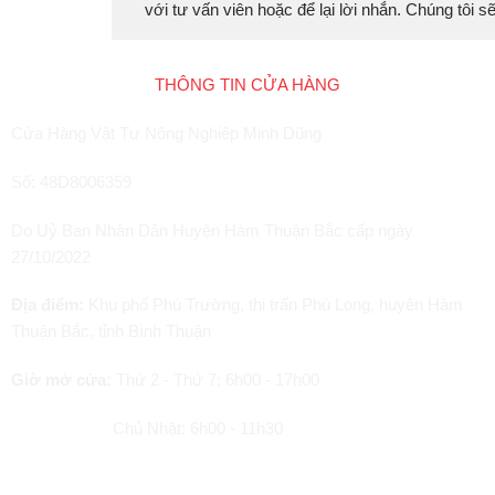
với tư vấn viên hoặc để lại lời nhắn. Chúng tôi 
THÔNG TIN CỬA HÀNG
Cửa Hàng Vật Tư Nông Nghiệp Minh Dũng
Số: 48D8006359
Do Uỷ Ban Nhân Dân Huyện Hàm Thuận Bắc cấp ngày
27/10/2022
Địa điểm:
Khu phố Phú Trường, thị trấn Phú Long, huyện Hàm
Thuận Bắc, tỉnh Bình Thuận
Giờ mở cửa:
Thứ 2 - Thứ 7: 6h00 - 17h00
Chủ Nhật: 6h00 - 11h30