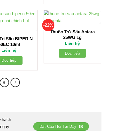
-22%
Thuốc Trừ Sâu Actara
25WG 1g
Trị Sâu BIPERIN
Liên hệ
50EC 10ml
Liên hệ
Đọc tiếp
Đọc tiếp
6
 khách
 ngay
Đặt Câu Hỏi Tại Đây