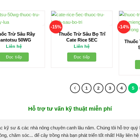
-15%
-14%
uốc Trừ Sâu Rầy
Thuốc Trừ Sâu Bọ Trĩ
antotsu 50WG
Cate Rice 5EC
Thuốc 
Liên hệ
Liên hệ
Đọc tiếp
Đọc tiếp
1
2
3
4
5
Hỗ trợ tư vấn kỹ thuật miễn phí
c kỹ sư & các nhà nông chuyên canh lâu năm. Chúng tôi hỗ trợ quý
ồng, chăm sóc... để cây trồng nhà bạn phát triển tốt nhất! Hãy liên hệ