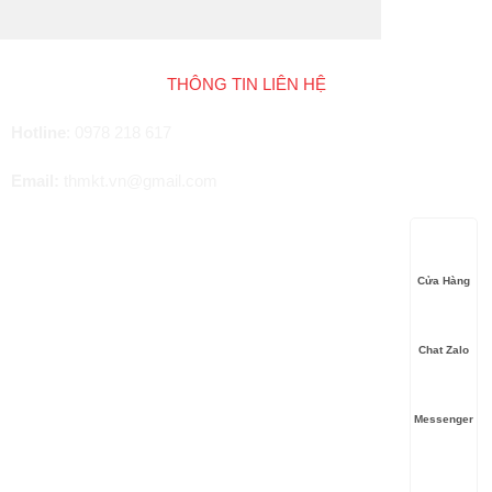
THÔNG TIN LIÊN HỆ
Hotline
:
0978 218 617
Email:
thmkt.vn@gmail.com
Cửa Hàng
Chat Zalo
Messenger