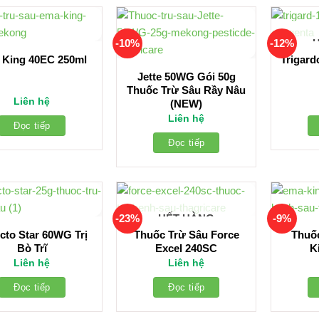
-10%
-12%
 King 40EC 250ml
Trigard
Jette 50WG Gói 50g
Thuốc Trừ Sâu Rầy Nâu
Liên hệ
(NEW)
Liên hệ
Đọc tiếp
Đọc tiếp
-23%
-9%
HẾT HÀNG
cto Star 60WG Trị
Thuốc Trừ Sâu Force
Thuố
Bò Trĩ
Excel 240SC
K
Liên hệ
Liên hệ
Đọc tiếp
Đọc tiếp