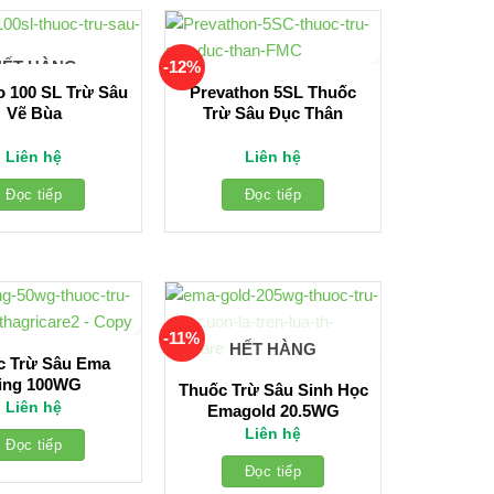
-12%
HẾT HÀNG
o 100 SL Trừ Sâu
Prevathon 5SL Thuốc
Vẽ Bùa
Trừ Sâu Đục Thân
Liên hệ
Liên hệ
Đọc tiếp
Đọc tiếp
-11%
HẾT HÀNG
c Trừ Sâu Ema
ing 100WG
Thuốc Trừ Sâu Sinh Học
Liên hệ
Emagold 20.5WG
Liên hệ
Đọc tiếp
Đọc tiếp