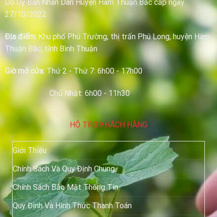
Do Uỷ Ban Nhân Dân Huyện Hàm Thuận Bắc cấp ngày
27/10/2022
Địa điểm:
Khu phố Phú Trường, thị trấn Phú Long, huyện Hàm
Thuận Bắc, tỉnh Bình Thuận
Giờ mở cửa:
Thứ 2 - Thứ 7: 6h00 - 17h00
Chủ Nhật: 6h00 - 11h30
HỖ TRỢ KHÁCH HÀNG
Giới Thiệu
Chính Sách Và Quy Định Chung
Chính Sách Bảo Mật Thông Tin
Quy Định Và Hình Thức Thanh Toán