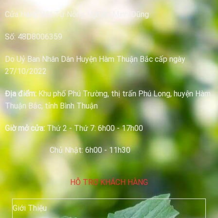
Cửa Hàng Vật Tư Nông Nghiệp Minh Dũng
Số: 48D8006359
Do Uỷ Ban Nhân Dân Huyện Hàm Thuận Bắc cấp ngày
27/10/2022
Địa điểm:
Khu phố Phú Trường, thị trấn Phú Long, huyện Hàm
Thuận Bắc, tỉnh Bình Thuận
Giờ mở cửa:
Thứ 2 - Thứ 7: 6h00 - 17h00
Chủ Nhật: 6h00 - 11h30
HỖ TRỢ KHÁCH HÀNG
Giới Thiệu