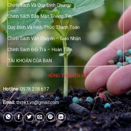
Chính Sách Và Quy Định Chung
Chính Sách Bảo Mật Thông Tin
Quy Định Và Hình Thức Thanh Toán
Chính Sách Vận Chuyển – Giao Nhận
Chính Sách Đổi Trả – Hoàn Tiền
TÀI KHOẢN CỦA BẠN
THÔNG TIN LIÊN HỆ
Hotline
:
0978 218 617
Email:
thmkt.vn@gmail.com