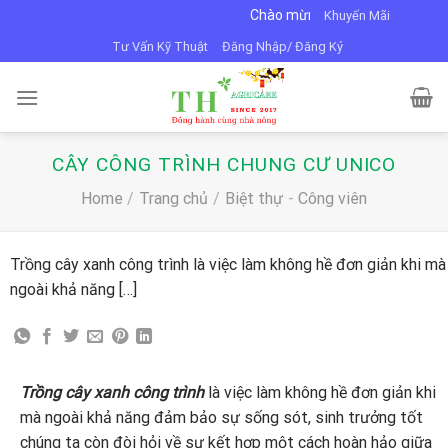
Skip
Chào mừng bạn đến với VTNN Minh Dũn
Khuyến Mãi
to
Tư Vấn Kỹ Thuật
Đăng Nhập/ Đăng Ký
content
CÂY CÔNG TRÌNH CHUNG CƯ UNICO
Home
/
Trang chủ
/
Biệt thự
-
Công viên
Trồng cây xanh công trình là việc làm không hề đơn giản khi mà
ngoài khả năng […]
Trồng cây xanh công trình
là việc làm không hề đơn giản khi
mà ngoài khả năng đảm bảo sự sống sót, sinh trưởng tốt
chúng ta còn đòi hỏi về sự kết hợp một cách hoàn hảo giữa