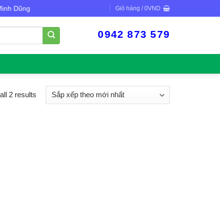
h Dũng
Giỏ hàng /
0
VND
0942 873 579
ll 2 results