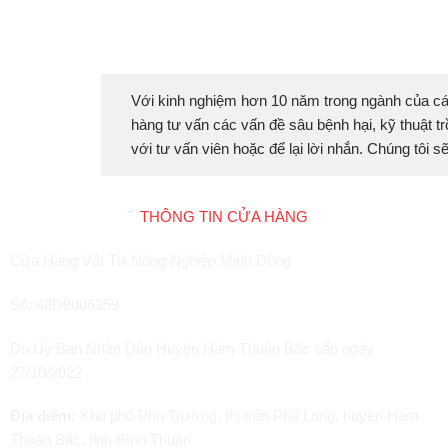
Với kinh nghiệm hơn 10 năm trong ngành của cá
hàng tư vấn các vấn đề sâu bệnh hại, kỹ thuật tr
với tư vấn viên hoặc để lại lời nhắn. Chúng tôi 
THÔNG TIN CỬA HÀNG
Cửa Hàng Vật Tư Nông Nghiệp Minh Dũng
Số: 48D8006359
Do Uỷ Ban Nhân Dân Huyện Hàm Thuận Bắc cấp ngày
27/10/2022
Địa điểm:
Khu phố Phú Trường, thị trấn Phú Long, huyện Hàm
Thuận Bắc, tỉnh Bình Thuận