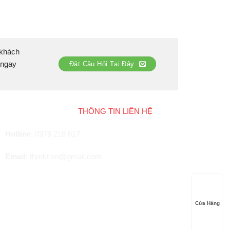
 khách
 ngay
Đặt Câu Hỏi Tại Đây
THÔNG TIN LIÊN HỆ
Hotline
:
0978 218 617
Email:
thmkt.vn@gmail.com
Cửa Hàng