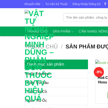
Skip
Khuyến Mãi
Tư Vấn Kỹ Thuật
Đăng Nhập/ Đăng Ký
to
content
Tìm
kiếm:
TRANG CHỦ
SẢN PHẨM
CẨM NANG NÔNG
TRANG CHỦ
/
SẢN PHẨM ĐƯỢ
Danh mục sản phẩm
-9%
Thuốc Trừ Bệnh
Hoá C
Hosu
Thuốc Trừ Sâu
Thuốc Trừ Cỏ
Thuốc Trừ Ốc