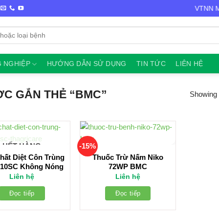
Chào mừng bạn đến với VTNN Min
 NGHIỆP
HƯỚNG DẪN SỬ DỤNG
TIN TỨC
LIÊN HỆ
C GẮN THẺ “BMC”
Showing a
-15%
HẾT HÀNG
hất Diệt Côn Trùng
Thuốc Trừ Nấm Niko
 10SC Không Nóng
72WP BMC
Liên hệ
Liên hệ
Đọc tiếp
Đọc tiếp