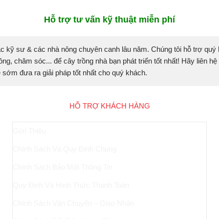
Hỗ trợ tư vấn kỹ thuật miễn phí
c kỹ sư & các nhà nông chuyên canh lâu năm. Chúng tôi hỗ trợ quý
ồng, chăm sóc... để cây trồng nhà bạn phát triển tốt nhất! Hãy liên hệ
sẽ sớm đưa ra giải pháp tốt nhất cho quý khách.
HỖ TRỢ KHÁCH HÀNG
Giới Thiệu
Chính Sách Và Quy Định Chung
Chính Sách Bảo Mật Thông Tin
Quy Định Và Hình Thức Thanh Toán
Chính Sách Vận Chuyển – Giao Nhận