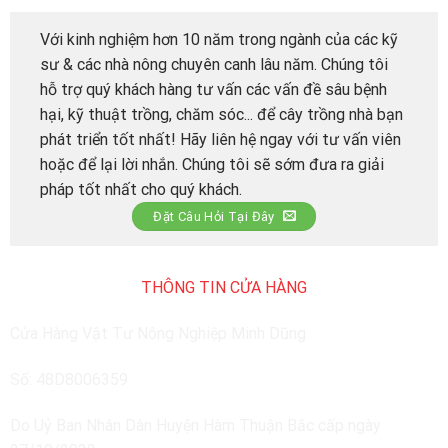
Với kinh nghiệm hơn 10 năm trong ngành của các kỹ
sư & các nhà nông chuyên canh lâu năm. Chúng tôi
hỗ trợ quý khách hàng tư vấn các vấn đề sâu bệnh
hại, kỹ thuật trồng, chăm sóc... để cây trồng nhà bạn
phát triển tốt nhất! Hãy liên hệ ngay với tư vấn viên
hoặc để lại lời nhắn. Chúng tôi sẽ sớm đưa ra giải
pháp tốt nhất cho quý khách.
Đặt Câu Hỏi Tại Đây
THÔNG TIN CỬA HÀNG
Cửa Hàng Vật Tư Nông Nghiệp Minh Dũng
Số: 48D8006359
Do Uỷ Ban Nhân Dân Huyện Hàm Thuận Bắc cấp ngày