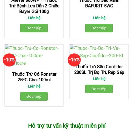
Aliette 800WP – Thuốc
Thuốc Trừ Sâu Xanh
Trừ Bệnh Lưu Dẫn 2 Chiều
BAFURIT 5WG
Bayer Gói 100g
Liên hệ
Liên hệ
Đọc tiếp
Đọc tiếp
-10%
-16%
Thuốc Trừ Sâu Confidor
200SL Trị Bọ Trĩ, Rệp Sáp
Thuốc Trừ Cỏ Ronstar
Liên hệ
25EC Chai 100ml
Liên hệ
Đọc tiếp
Đọc tiếp
Hỗ trợ tư vấn kỹ thuật miễn phí