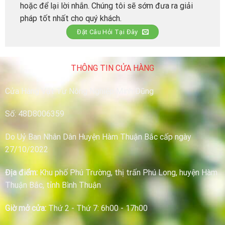
hoặc để lại lời nhắn. Chúng tôi sẽ sớm đưa ra giải
pháp tốt nhất cho quý khách.
Đặt Câu Hỏi Tại Đây
THÔNG TIN CỬA HÀNG
Cửa Hàng Vật Tư Nông Nghiệp Minh Dũng
Số: 48D8006359
Do Uỷ Ban Nhân Dân Huyện Hàm Thuận Bắc cấp ngày
27/10/2022
Địa điểm:
Khu phố Phú Trường, thị trấn Phú Long, huyện Hàm
Thuận Bắc, tỉnh Bình Thuận
Giờ mở cửa:
Thứ 2 - Thứ 7: 6h00 - 17h00