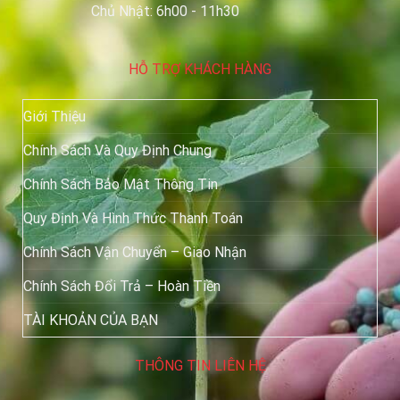
Chủ Nhật: 6h00 - 11h30
HỖ TRỢ KHÁCH HÀNG
Giới Thiệu
Chính Sách Và Quy Định Chung
Chính Sách Bảo Mật Thông Tin
Quy Định Và Hình Thức Thanh Toán
Chính Sách Vận Chuyển – Giao Nhận
Chính Sách Đổi Trả – Hoàn Tiền
TÀI KHOẢN CỦA BẠN
THÔNG TIN LIÊN HỆ