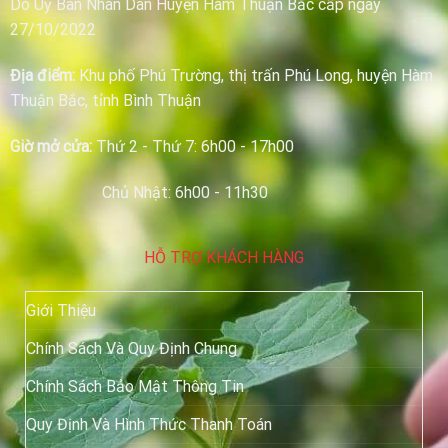
Do Uỷ Ban Nhân Dân Huyện Hàm Thuận Bắc cấp ngày
27/10/2022
Địa điểm:
Khu phố Phú Trường, thị trấn Phú Long, huyện Hàm
Thuận Bắc, tỉnh Bình Thuận
Giờ mở cửa:
Thứ 2 - Thứ 7: 6h00 - 17h00
Chủ Nhật: 6h00 - 11h30
HỖ TRỢ KHÁCH HÀNG
Giới Thiệu
Chính Sách Và Quy Định Chung
Chính Sách Bảo Mật Thông Tin
Quy Định Và Hình Thức Thanh Toán