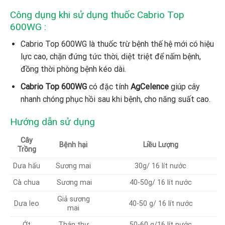
Công dụng
khi sử dụng thuốc Cabrio Top
600WG :
Cabrio Top 600WG là thuốc trừ bệnh thế hệ mới có hiệu
lực cao, chặn đứng tức thời, diệt triệt để nấm bệnh,
đồng thời phòng bệnh kéo dài.
Cabrio Top 600WG
có đặc tính
AgCelence
giúp cây
nhanh chóng phục hồi sau khi bệnh, cho năng suất cao.
Hướng dẫn sử dụng
Cây
Bệnh hại
Liều Lượng
Trồng
Dưa hấu
Sương mai
30g/ 16 lít nước
Cà chua
Sương mai
40-50g/ 16 lít nước
Giả sương
Dưa leo
40-50 g/ 16 lít nước
mai
Ớt
Thán thư
50-60 g/16 lít nước