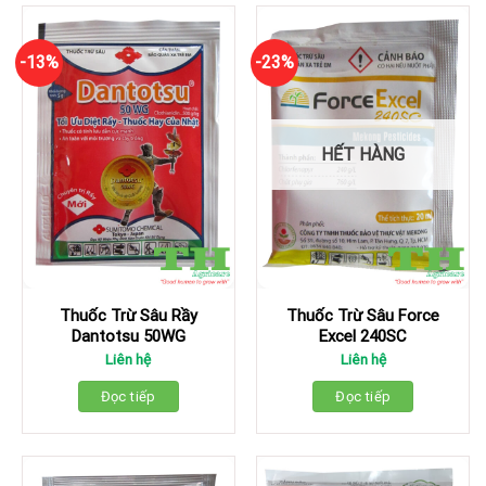
-13%
-23%
HẾT HÀNG
Thuốc Trừ Sâu Rầy
Thuốc Trừ Sâu Force
Dantotsu 50WG
Excel 240SC
Liên hệ
Liên hệ
Đọc tiếp
Đọc tiếp