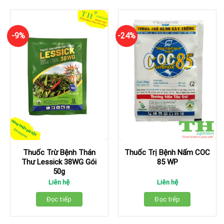
-9%
-24%
Thuốc Trừ Bệnh Thán
Thuốc Trị Bệnh Nấm COC
Thư Lessick 38WG Gói
85 WP
50g
Liên hệ
Liên hệ
Đọc tiếp
Đọc tiếp