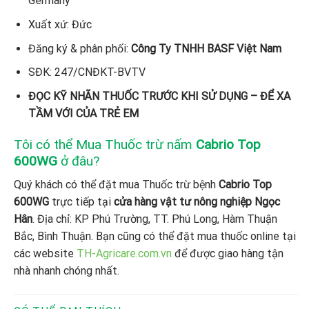
Germany
Xuất xứ: Đức
Đăng ký & phân phối:
Công Ty TNHH BASF Việt Nam
SĐK: 247/CNĐKT-BVTV
ĐỌC KỸ NHÃN THUỐC TRƯỚC KHI SỬ DỤNG – ĐỂ XA
TẦM VỚI CỦA TRẺ EM
Tôi có thể Mua Thuốc trừ nấm
Cabrio Top
600WG
ở đâu?
Quý khách có thể đặt mua Thuốc trừ bệnh
Cabrio Top
600WG
trực tiếp tại
cửa hàng vật tư nông nghiệp Ngọc
Hân
. Địa chỉ: KP Phú Trường, TT. Phú Long, Hàm Thuận
Bắc, Bình Thuận. Bạn cũng có thể đặt mua thuốc online tại
các website
TH-Agricare.com.vn
để được giao hàng tận
nhà nhanh chóng nhất.