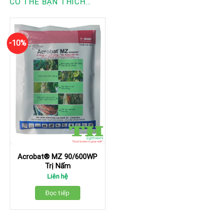
CÓ THỂ BẠN THÍCH…
-10%
Acrobat® MZ 90/600WP
Trị Nấm
Liên hệ
Đọc tiếp