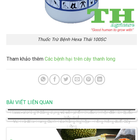
Thuốc Trừ Bệnh Hexa Thái 100SC
Tham khảo thêm
Các bệnh hại trên cây thanh long
BÀI VIẾT LIÊN QUAN
Etoxazole là gì? Công dụng và sản phẩm thuốc trị nhện đỏ Hàn Quốc
hiệu quả
Vai Trò Silic Trong Canh Tác Nông Nghiệp – Tăng Năng Suất Cây
Trồng