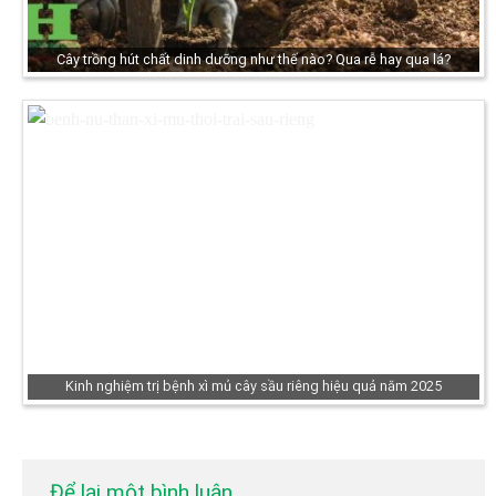
Cây trồng hút chất dinh dưỡng như thế nào? Qua rễ hay qua lá?
Kinh nghiệm trị bệnh xì mủ cây sầu riêng hiệu quả năm 2025
Để lại một bình luận