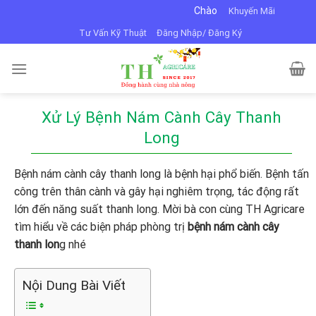
Skip
Chào mừng bạn đến với VTNN Minh Dũn
Khuyến Mãi
to
Tư Vấn Kỹ Thuật
Đăng Nhập/ Đăng Ký
content
Xử Lý Bệnh Nám Cành Cây Thanh
Long
Bệnh nám cành cây thanh long là bệnh hại phổ biến. Bệnh tấn
công trên thân cành và gây hại nghiêm trọng, tác động rất
lớn đến năng suất thanh long. Mời bà con cùng TH Agricare
tìm hiểu về các biện pháp phòng trị
bệnh nám cành cây
thanh lon
g nhé
Nội Dung Bài Viết