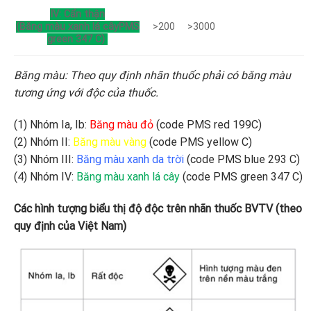
IV: Cẩn thận
(Băng màu xanh lá câyPMS
>200
>3000
green 347 C)
Băng màu: Theo quy định nhãn thuốc phải có băng màu
tương ứng với độc của thuốc.
(1) Nhóm Ia, Ib:
Băng màu đỏ
(code PMS red 199C)
(2) Nhóm II:
Băng màu vàng
(code PMS yellow C)
(3) Nhóm III:
Băng màu xanh da trời
(code PMS blue 293 C)
(4) Nhóm IV:
Băng màu xanh lá cây
(code PMS green 347 C)
Các hình tượng biểu thị độ độc trên nhãn thuốc BVTV (theo
quy định của Việt Nam)