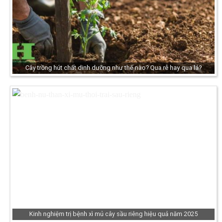
Cây trồng hút chất dinh dưỡng như thế nào? Qua rễ hay qua lá?
Kinh nghiệm trị bệnh xì mủ cây sầu riêng hiệu quả năm 2025