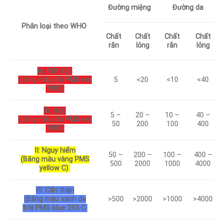
Đường miệng
Đường da
Phân loại theo WHO
Chất
Chất
Chất
Chất
rắn
lỏng
rắn
lỏng
Ia: Rất độc
(băng màu đỏ PMS red
5
<20
<10
<40
199C)
Ib: Độc
5 –
20 –
10 –
40 –
(băng màu đỏ PMS red
50
200
100
400
199C)
II: Nguy hiểm
50 –
200 –
100 –
400 –
(Băng màu vàng PMS
500
2000
1000
4000
yellow C)
III: Cẩn thận
(Băng màu xanh da
>500
>2000
>1000
>4000
trời PMS blue 293 C