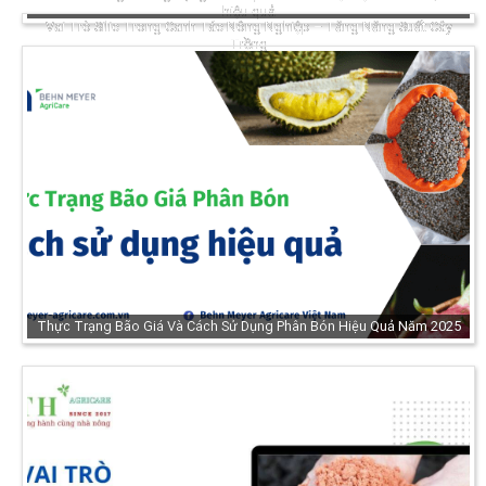
hiệu quả
Vai Trò Silic Trong Canh Tác Nông Nghiệp – Tăng Năng Suất Cây
Trồng
Thực Trạng Bão Giá Và Cách Sử Dụng Phân Bón Hiệu Quả Năm 2025