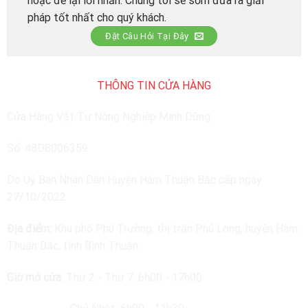
hoặc để lại lời nhắn. Chúng tôi sẽ sớm đưa ra giải
pháp tốt nhất cho quý khách.
Đặt Câu Hỏi Tại Đây
THÔNG TIN CỬA HÀNG
Cửa Hàng Vật Tư Nông Nghiệp Minh Dũng
Số: 48D8006359
Do Uỷ Ban Nhân Dân Huyện Hàm Thuận Bắc cấp ngày
27/10/2022
Địa điểm:
Khu phố Phú Trường, thị trấn Phú Long, huyện Hàm
Thuận Bắc, tỉnh Bình Thuận
Giờ mở cửa:
Thứ 2 - Thứ 7: 6h00 - 17h00