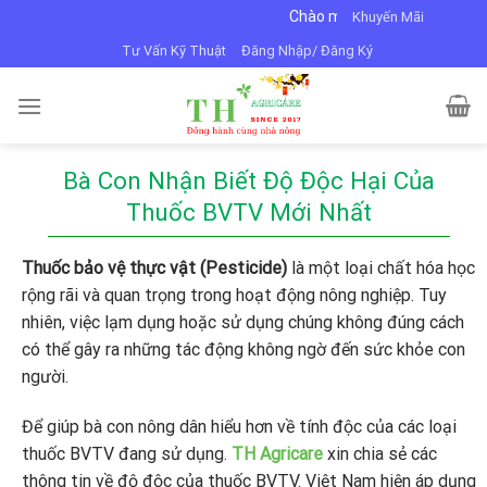
Skip
Chào mừng bạn đến với VTNN Minh Dũng
Khuyến Mãi
to
Tư Vấn Kỹ Thuật
Đăng Nhập/ Đăng Ký
content
Bà Con Nhận Biết Độ Độc Hại Của
Thuốc BVTV Mới Nhất
Thuốc bảo vệ thực vật (Pesticide)
là một loại chất hóa học
rộng rãi và quan trọng trong hoạt động nông nghiệp. Tuy
nhiên, việc lạm dụng hoặc sử dụng chúng không đúng cách
có thể gây ra những tác động không ngờ đến sức khỏe con
người.
Để giúp bà con nông dân hiểu hơn về tính độc của các loại
thuốc BVTV đang sử dụng.
TH Agricare
xin chia sẻ các
thông tin về độ độc của thuốc BVTV. Việt Nam hiện áp dụng