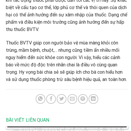
khi tác động thuốc phải được dẫn tới các vị trí này. Sự khác
biệt về cấu tạo cơ thể, lớp phủ cơ thể và thói quen của dịch
hại có thể ảnh hưởng đến sự xâm nhập của thuốc. Dạng chế
phẩm và điều kiện môi trưởng cũng ảnh hưởng đến sự hấp
thu thuốc BVTV.
Thuốc BVTV giúp con người bảo vệ mùa màng khỏi côn
trùng, mầm bệnh, chuột,… nhưng cũng tiềm ẩn nhiều mối
nguy hiểm đến sức khỏe con người. Vì vậy, hiểu các cảnh
báo về mức độ độc trên nhãn chai là điều vô cùng quan
trọng. Hy vọng bài chia sẻ sẽ giúp ích cho bà con hiểu hơn
và sử dụng thuốc phòng trừ sâu bệnh hiệu quả, an toàn hơn.
BÀI VIẾT LIÊN QUAN
Etoxazole là gì? Công dụng và sản phẩm thuốc trị nhện đỏ Hàn Quốc