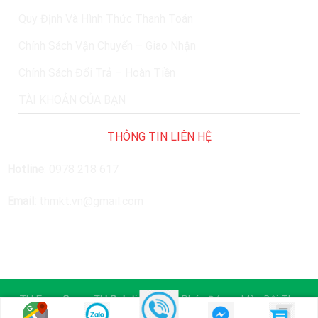
Quy Định Và Hình Thức Thanh Toán
Chính Sách Vận Chuyển – Giao Nhận
Chính Sách Đổi Trả – Hoàn Tiền
TÀI KHOẢN CỦA BẠN
THÔNG TIN LIÊN HỆ
Hotline
:
0978 218 617
Email:
thmkt.vn@gmail.com
TH Farm Care - TH Solutions
| Giải Pháp Đúng - Mùa Bội Thu