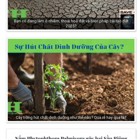
Bạn có đang làm ô nhiễm, thoái hoá đất và biện pháp cải tạo đất
2025?
Cây trồng hút chất dinh dưỡng như thế nào? Qua rễ hay qua lá?