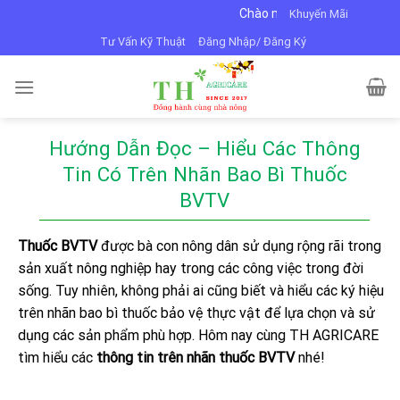
Skip
Chào mừng bạn đến với VTNN Minh Dũng
Khuyến Mãi
to
Tư Vấn Kỹ Thuật
Đăng Nhập/ Đăng Ký
content
Hướng Dẫn Đọc – Hiểu Các Thông
Tin Có Trên Nhãn Bao Bì Thuốc
BVTV
Thuốc BVTV
được bà con nông dân sử dụng rộng rãi trong
sản xuất nông nghiệp hay trong các công việc trong đời
sống. Tuy nhiên, không phải ai cũng biết và hiểu các ký hiệu
trên nhãn bao bì thuốc bảo vệ thực vật để lựa chọn và sử
dụng các sản phẩm phù hợp. Hôm nay cùng TH AGRICARE
tìm hiểu các
thông tin trên nhãn thuốc BVTV
nhé!