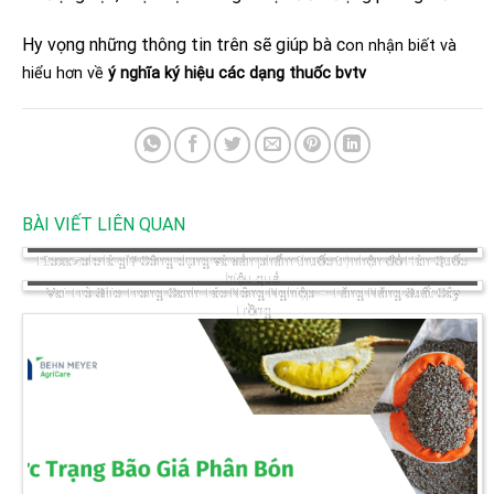
Hy vọng những thông tin trên sẽ giúp bà c
on nhận biết và
hiểu hơn về
ý nghĩa ký hiệu các dạng thuốc bvtv
BÀI VIẾT LIÊN QUAN
Etoxazole là gì? Công dụng và sản phẩm thuốc trị nhện đỏ Hàn Quốc
hiệu quả
Vai Trò Silic Trong Canh Tác Nông Nghiệp – Tăng Năng Suất Cây
Trồng