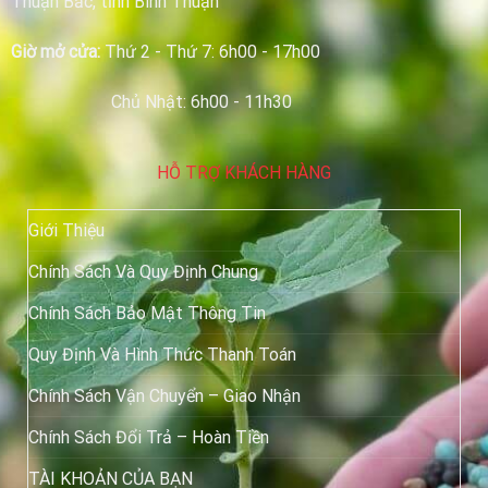
Thuận Bắc, tỉnh Bình Thuận
Giờ mở cửa:
Thứ 2 - Thứ 7: 6h00 - 17h00
Chủ Nhật: 6h00 - 11h30
HỖ TRỢ KHÁCH HÀNG
Giới Thiệu
Chính Sách Và Quy Định Chung
Chính Sách Bảo Mật Thông Tin
Quy Định Và Hình Thức Thanh Toán
Chính Sách Vận Chuyển – Giao Nhận
Chính Sách Đổi Trả – Hoàn Tiền
TÀI KHOẢN CỦA BẠN