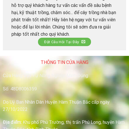
hỗ trợ quý khách hàng tư vấn các vấn đề sâu bệnh
hại, kỹ thuật trồng, chăm sóc... để cây trồng nhà bạn
phát triển tốt nhất! Hãy liên hệ ngay với tư vấn viên
hoặc để lại lời nhắn. Chúng tôi sẽ sớm đưa ra giải
pháp tốt nhất cho quý khách.
Đặt Câu Hỏi Tại Đây
THÔNG TIN CỬA HÀNG
Cửa Hàng Vật Tư Nông Nghiệp Minh Dũng
Số: 48D8006359
Do Uỷ Ban Nhân Dân Huyện Hàm Thuận Bắc cấp ngày
27/10/2022
Địa điểm:
Khu phố Phú Trường, thị trấn Phú Long, huyện Hàm