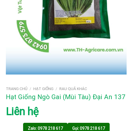
TRANG CHỦ
/
HẠT GIỐNG
/
RAU QUẢ KHÁC
Hạt Giống Ngò Gai (Mùi Tàu) Đại An 137
Liên hệ
Zalo: 0978 218 617
Gọi: 0978 218 617