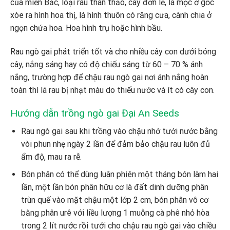
của miền Bắc, loại rau thân thảo, cây đơn lẻ, lá mọc ở gốc
xòe ra hình hoa thị, lá hình thuôn có răng cưa, cành chia ở
ngọn chứa hoa. Hoa hình trụ hoặc hình bầu.
Rau ngò gai phát triển tốt và cho nhiều cây con dưới bóng
cây, nắng sáng hay có độ chiếu sáng từ 60 – 70 % ánh
nắng, trường hợp để chậu rau ngò gai nơi ánh nắng hoàn
toàn thì lá rau bị nhạt màu do thiếu nước và ít có cây con.
Hướng dẫn trồng ngò gai Đại An Seeds
Rau ngò gai sau khi trồng vào chậu nhớ tưới nước bằng
vòi phun nhẹ ngày 2 lần để đảm bảo chậu rau luôn đủ
ẩm độ, mau ra rễ.
Bón phân có thể dùng luân phiên một tháng bón làm hai
lần, một lần bón phân hữu cơ là đất dinh dưỡng phân
trùn quế vào mặt chậu một lớp 2 cm, bón phân vô cơ
bằng phân urê với liều lượng 1 muỗng cà phê nhỏ hòa
trong 2 lít nước rồi tưới cho chậu rau ngò gai vào chiều