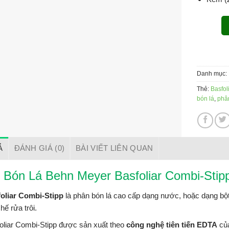
Danh mục:
Thẻ:
Basfol
bón lá
,
phân
Ả
ĐÁNH GIÁ (0)
BÀI VIẾT LIÊN QUAN
 Bón Lá Behn Meyer Basfoliar Combi-Stipp
oliar Combi-Stipp
là phân bón lá cao cấp dạng nước, hoặc dạng bột
hế rửa trôi.
liar Combi-Stipp được sản xuất theo
công nghệ tiên tiến EDTA
củ