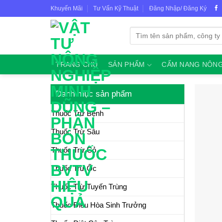
Skip
Khuyến Mãi
Tư Vấn Kỹ Thuật
Đăng Nhập/ Đăng Ký
to
content
Tìm
kiếm:
TRANG CHỦ
SẢN PHẨM
CẨM NANG NÔNG
Danh mục sản phẩm
Thuốc Trừ Bệnh
Thuốc Trừ Sâu
Thuốc Trừ Cỏ
Thuốc Trừ Ốc
Thuốc Trừ Tuyến Trùng
Thuốc Điều Hòa Sinh Trưởng