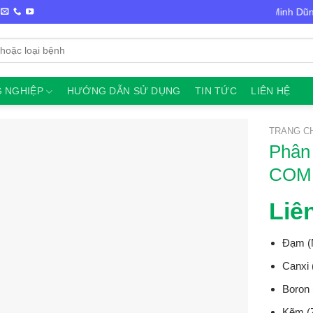
Chào mừng bạn đến với VTNN Minh Dũng
 NGHIỆP
HƯỚNG DẪN SỬ DỤNG
TIN TỨC
LIÊN HỆ
TRANG C
Phân
COMB
Liê
Đạm (
Canxi
Boron 
Kẽm (