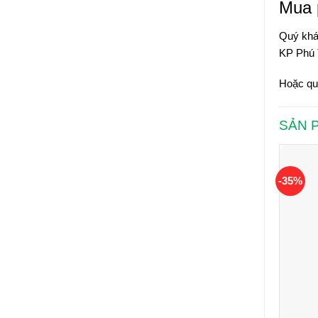
Mua 
Quý khá
KP Phú 
Hoặc quý
SẢN 
-35%