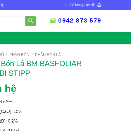
Giỏ hàng /
0
VND
0942 873 579
HỦ
/
PHÂN BÓN
/
PHÂN BÓN LÁ
 Bón Lá BM BASFOLIAR
I STIPP
n hệ
N): 9%
 (CaO): 15%
(B): 0,2%
Zn): 0,01%