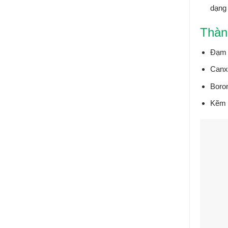
dạn
Thàn
Đạm 
Canx
Boron
Kẽm 