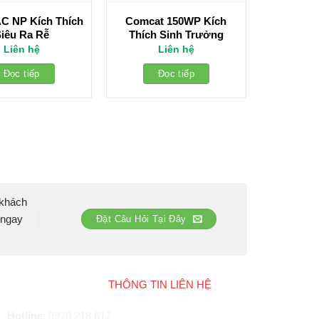
C NP Kích Thích
Comcat 150WP Kích
iêu Ra Rễ
Thích Sinh Trưởng
Liên hệ
Liên hệ
Đọc tiếp
Đọc tiếp
 khách
 ngay
Đặt Câu Hỏi Tại Đây
THÔNG TIN LIÊN HỆ
Hotline
:
0978 218 617