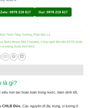
Zalo: 0978 218 617
Gọi: 0978 218 617
Kích Thích Tăng Trưởng
,
Phân Bón Lá
iar
,
Behn Meyer
,
BM
,
Chelated
,
Công nghệ tiên tiến EDTA
,
phân
 vi lượng
,
thuốc kính thích
 là gì?
 siêu mịn tan hoàn toàn trong nước, bám dính tốt,
a
CHLB Đức
. Các nguyên tố đa, trung, vi lượng ở