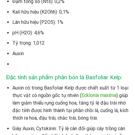
Đạm tổng số (Nts): 0,2%
Kali hữu hiệu (K2Ohh): 0,1%
Lân hữu hiệu (P2O5): 1%
pH (H2O): 4,6%
Tỷ trọng: 1,012
Auxin
Đặc tính sản phẩm phân bón lá Basfoliar Kelp:
Auxin có trong Basfoliar Kelp được chiết xuất từ 1 loại
thực vật có nguồn gốc tự nhiên (
Ecklonia maxima
) giúp
làm giảm thiểu rụng cuống hoa, tăng tỷ lệ đậu trái nhờ
đặc tính được hình thành tại phần chồi lá, cuống lá, kích
thích ra hoa, đậu trái, chắc trái, bóng trái.
Giày Auxin, Cytokinin: Tỷ lệ cân đối giúp cây trồng cân