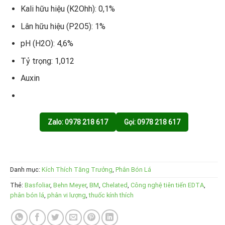
Kali hữu hiệu (K2Ohh): 0,1%
Lân hữu hiệu (P2O5): 1%
pH (H2O): 4,6%
Tỷ trọng: 1,012
Auxin
Zalo: 0978 218 617
Gọi: 0978 218 617
Danh mục:
Kích Thích Tăng Trưởng
,
Phân Bón Lá
Thẻ:
Basfoliar
,
Behn Meyer
,
BM
,
Chelated
,
Công nghệ tiên tiến EDTA
,
phân bón lá
,
phân vi lượng
,
thuốc kính thích