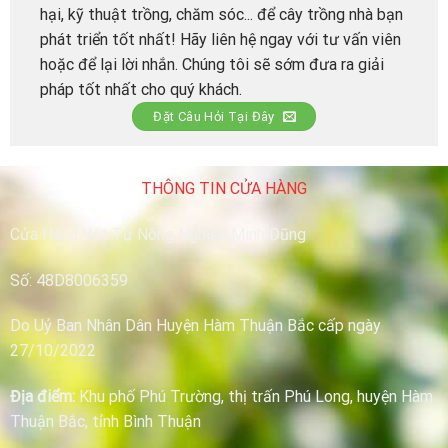
hại, kỹ thuật trồng, chăm sóc... để cây trồng nhà bạn
phát triển tốt nhất! Hãy liên hệ ngay với tư vấn viên
hoặc để lại lời nhắn. Chúng tôi sẽ sớm đưa ra giải
pháp tốt nhất cho quý khách.
Đặt Câu Hỏi Tại Đây
THÔNG TIN CỬA HÀNG
Cửa Hàng Vật Tư Nông Nghiệp Minh Dũng
Số: 48D8006359
Do Uỷ Ban Nhân Dân Huyện Hàm Thuận Bắc cấp ngày
27/10/2022
Địa điểm:
Khu phố Phú Trường, thị trấn Phú Long, huyện Hàm
Thuận Bắc, tỉnh Bình Thuận