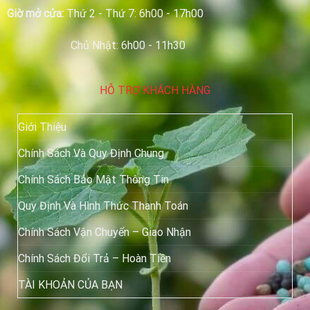
Giờ mở cửa:
Thứ 2 - Thứ 7: 6h00 - 17h00
Chủ Nhật: 6h00 - 11h30
HỖ TRỢ KHÁCH HÀNG
Giới Thiệu
Chính Sách Và Quy Định Chung
Chính Sách Bảo Mật Thông Tin
Quy Định Và Hình Thức Thanh Toán
Chính Sách Vận Chuyển – Giao Nhận
Chính Sách Đổi Trả – Hoàn Tiền
TÀI KHOẢN CỦA BẠN