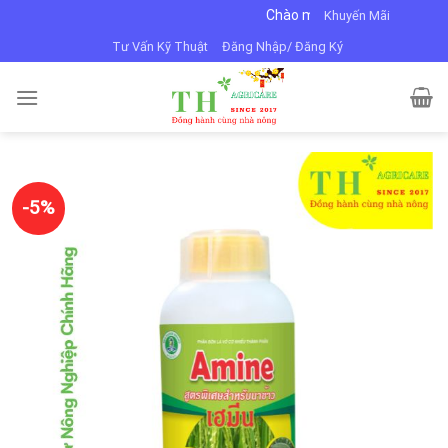
Skip
Chào mừng bạn đến với VTNN Minh Dũng
Khuyến Mãi
to
Tư Vấn Kỹ Thuật
Đăng Nhập/ Đăng Ký
content
-5%