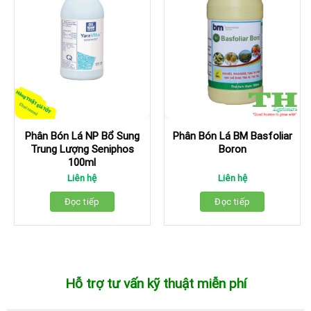
Phân Bón Lá NP Bổ Sung
Phân Bón Lá BM Basfoliar
Trung Lượng Seniphos
Boron
100ml
Liên hệ
Liên hệ
Đọc tiếp
Đọc tiếp
Hỗ trợ tư vấn kỹ thuật miễn phí