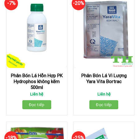
-7%
-20%
Phân Bón Lá Hỗn Hợp PK
Phân Bón Lá Vi Lượng
Hydrophos không kẽm
Yara Vita Bortrac
500ml
Liên hệ
Liên hệ
Đọc tiếp
Đọc tiếp
-18%
-25%