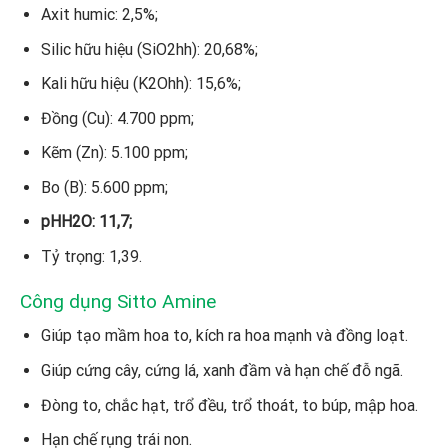
Axit humic: 2,5%;
Silic hữu hiệu (SiO2hh): 20,68%;
Kali hữu hiệu (K2Ohh): 15,6%;
Đồng (Cu): 4.700 ppm;
Kẽm (Zn): 5.100 ppm;
Bo (B): 5.600 ppm;
pHH2O: 11,7;
Tỷ trọng: 1,39.
Công dụng Sitto Amine
Giúp tạo mầm hoa to, kích ra hoa mạnh và đồng loạt.
Giúp cứng cây, cứng lá, xanh đầm và hạn chế đỗ ngã.
Đòng to, chắc hạt, trổ đều, trổ thoát, to búp, mập hoa.
Hạn chế rụng trái non.