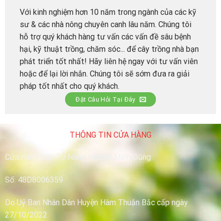
Với kinh nghiệm hơn 10 năm trong ngành của các kỹ
sư & các nhà nông chuyên canh lâu năm. Chúng tôi
hỗ trợ quý khách hàng tư vấn các vấn đề sâu bệnh
hại, kỹ thuật trồng, chăm sóc... để cây trồng nhà bạn
phát triển tốt nhất! Hãy liên hệ ngay với tư vấn viên
hoặc để lại lời nhắn. Chúng tôi sẽ sớm đưa ra giải
pháp tốt nhất cho quý khách.
Đặt Câu Hỏi Tại Đây
THÔNG TIN CỬA HÀNG
Cửa Hàng Vật Tư Nông Nghiệp Minh Dũng
Số: 48D8006359
Do Uỷ Ban Nhân Dân Huyện Hàm Thuận Bắc cấp ngày
27/10/2022