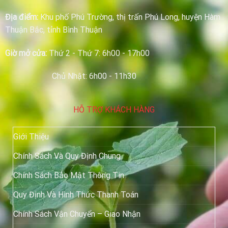
Địa điểm:
Khu phố Phú Trường, thị trấn Phú Long, huyện Hàm
Thuận Bắc, tỉnh Bình Thuận
Giờ mở cửa:
Thứ 2 - Thứ 7: 6h00 - 17h00
Chủ Nhật: 6h00 - 11h30
HỖ TRỢ KHÁCH HÀNG
Giới Thiệu
Chính Sách Và Quy Định Chung
Chính Sách Bảo Mật Thông Tin
Quy Định Và Hình Thức Thanh Toán
Chính Sách Vận Chuyển – Giao Nhận