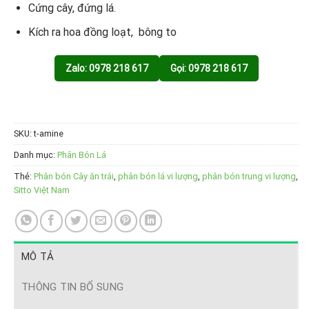
Cứng cây, đứng lá.
Kích ra hoa đồng loạt, bông to
Zalo: 0978 218 617
Gọi: 0978 218 617
SKU:
t-amine
Danh mục:
Phân Bón Lá
Thẻ:
Phân bón Cây ăn trái
,
phân bón lá vi lượng
,
phân bón trung vi lượng
,
Sitto Việt Nam
MÔ TẢ
THÔNG TIN BỔ SUNG