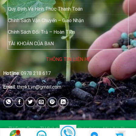
Quy Định Và Hình Thức Thanh Toán
Chính Sách Vận Chuyển – Giao Nhận
Chính Sách Đổi Trả – Hoàn Tiền
TÀI KHOẢN CỦA BẠN
THÔNG TIN LIÊN HỆ
Hotline
:
0978 218 617
Email:
thmkt.vn@gmail.com
TH Farm Care - TH Solutions
| Giải Pháp Đúng - Mùa Bội Thu