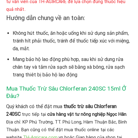
tư vấn viên của TH-AGIRCARE để lựa chọn đúng thuốc hiệu
quả nhất..
Hướng dẫn chung về an toàn:
Không hút thuốc, ăn hoặc uống khi sử dụng sản phẩm,
tránh hít phải thuốc, tránh để thuốc tiếp xúc với miệng,
da, mắt.
Mang bảo hộ lao động phù hợp, sau khi sử dung rửa
chân tay và tắm rửa sạch sẽ bằng xà bông, rửa sạch
trang thiêt bị bảo hộ lao động
Mua Thuốc Trừ Sâu Chlorferan 240SC 15ml Ở
Đâu?
Quý khách có thể đặt mua
thuốc trừ sâu Chlorferan
240SC
trực tiếp tại
cửa hàng vật tư nông nghiệp Ngọc Hân
.
Địa chỉ: KP Phú Trường, TT. Phú Long, Hàm Thuận Bắc, Bình
Thuận. Bạn cũng có thể đặt mua thuốc online tại các
website
TH-Agricare.com
.vn hoặc Gian hàng của shop tại