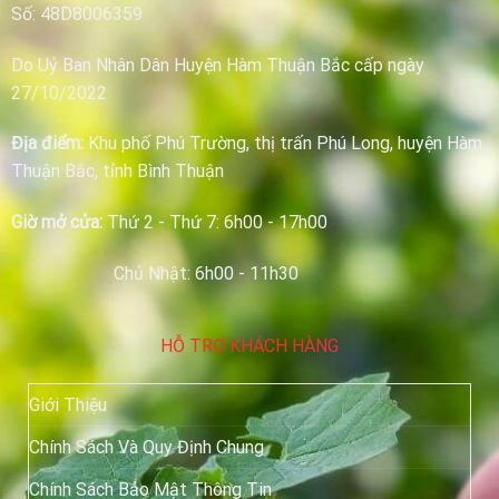
Số: 48D8006359
Do Uỷ Ban Nhân Dân Huyện Hàm Thuận Bắc cấp ngày
27/10/2022
Địa điểm:
Khu phố Phú Trường, thị trấn Phú Long, huyện Hàm
Thuận Bắc, tỉnh Bình Thuận
Giờ mở cửa:
Thứ 2 - Thứ 7: 6h00 - 17h00
Chủ Nhật: 6h00 - 11h30
HỖ TRỢ KHÁCH HÀNG
Giới Thiệu
Chính Sách Và Quy Định Chung
Chính Sách Bảo Mật Thông Tin