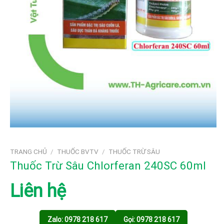
TRANG CHỦ
/
THUỐC BVTV
/
THUỐC TRỪ SÂU
Thuốc Trừ Sâu Chlorferan 240SC 60ml
Liên hệ
Zalo: 0978 218 617
Gọi: 0978 218 617