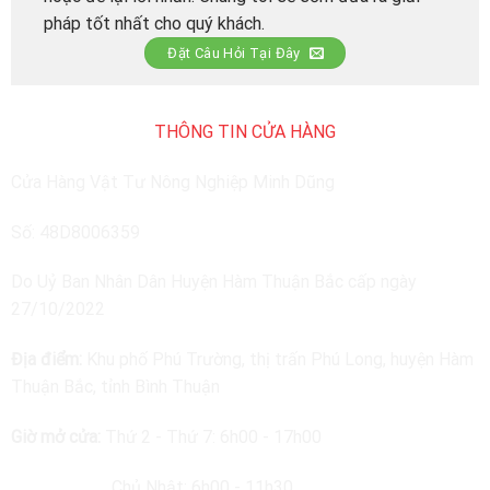
pháp tốt nhất cho quý khách.
Đặt Câu Hỏi Tại Đây
THÔNG TIN CỬA HÀNG
Cửa Hàng Vật Tư Nông Nghiệp Minh Dũng
Số: 48D8006359
Do Uỷ Ban Nhân Dân Huyện Hàm Thuận Bắc cấp ngày
27/10/2022
Địa điểm:
Khu phố Phú Trường, thị trấn Phú Long, huyện Hàm
Thuận Bắc, tỉnh Bình Thuận
Giờ mở cửa:
Thứ 2 - Thứ 7: 6h00 - 17h00
Chủ Nhật: 6h00 - 11h30