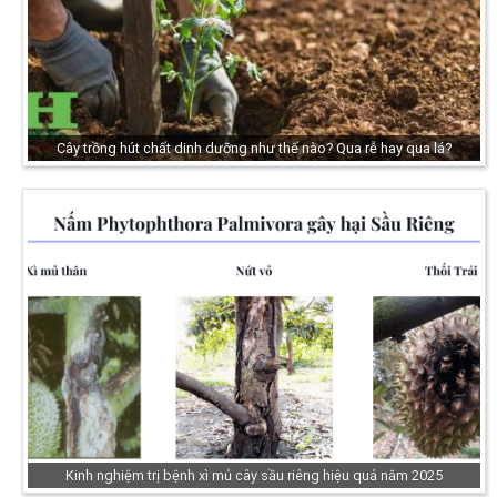
Cây trồng hút chất dinh dưỡng như thế nào? Qua rễ hay qua lá?
Kinh nghiệm trị bệnh xì mủ cây sầu riêng hiệu quả năm 2025