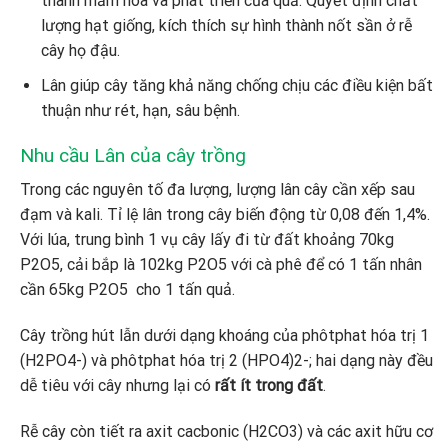
thành mầm hoa và phát triển của quả. Quyết định chất
lượng hạt giống, kích thích sự hình thành nốt sần ở rễ
cây họ đậu.
Lân giúp cây tăng khả năng chống chịu các điều kiện bất
thuận như rét, hạn, sâu bệnh.
Nhu cầu Lân của cây trồng
Trong các nguyên tố đa lượng, lượng lân cây cần xếp sau
đạm và kali. Tỉ lệ lân trong cây biến động từ 0,08 đến 1,4%.
Với lúa, trung bình 1 vụ cây lấy đi từ đất khoảng 70kg
P2O5, cải bắp là 102kg P2O5 với cà phê để có 1 tấn nhân
cần 65kg P2O5 cho 1 tấn quả.
Cây trồng hút lẫn dưới dạng khoáng của phôtphat hóa trị 1
(H2PO4-) và phôtphat hóa trị 2 (HPO4)2-; hai dạng này đều
dễ tiêu với cây nhưng lại có
rất ít trong đất
.
Rễ cây còn tiết ra axit cacbonic (H2CO3) và các axit hữu cơ