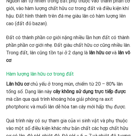
Nguồn lân tự nhiên trong đất phụ thuộc vào thành phần cơ
giới, vào hàm lượng chất hữu cơ trong đất và điều kiện khí
hậu. Đất hình thành trên đá mẹ giàu lân có hàm lượng lên
cao (đất đỏ bazan).
Đất có thành phần cơ giới nặng nhiều lần hơn đất có thành
phần phần cơ giới nhẹ. Đất giàu chất hữu cơ cũng nhiều lân.
Trong đất, lân cũng tồn tại ở 2 dạng là
lân hữu cơ
và
lân vô
cơ
.
Hàm lượng lân hữu cơ trong đất
Lân hữu cơ
chủ yếu ở trong mùn, chiếm từ 20 – 80% lân
tổng số. Dạng lân này
cây không sử dụng trực tiếp được
mà cần qua quá trình khoáng hóa giải phóng ra axit
photphoric và muối lân dễ hòa tan cây mới hấp thụ được.
Quá trình này có sự tham gia của vi sinh vật và phụ thuộc
vào một số điều kiện khác như bản chất các hợp chất hữu
cơ có lân, độ pH, nhiệt độ. Độ pH = 6 – 7 và nhiệt độ tương