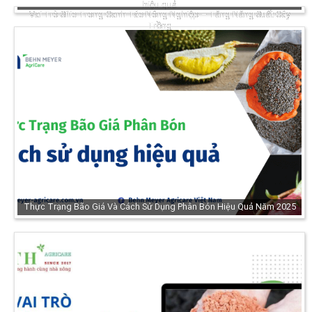
hiệu quả
Vai Trò Silic Trong Canh Tác Nông Nghiệp – Tăng Năng Suất Cây
Trồng
Thực Trạng Bão Giá Và Cách Sử Dụng Phân Bón Hiệu Quả Năm 2025