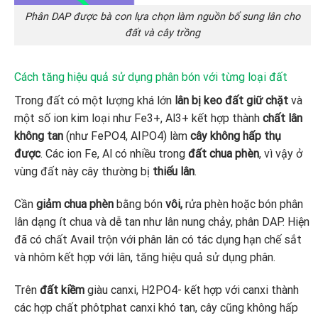
Phân DAP được bà con lựa chọn làm nguồn bổ sung lân cho
đất và cây trồng
Cách tăng hiệu quả sử dụng phân bón với từng loại đất
Trong đất có một lượng khá lớn
lân bị keo đất giữ chặt
và
một số ion kim loại như Fe3+, Al3+ kết hợp thành
chất lân
không tan
(như FePO4, AIPO4) làm
cây không hấp thụ
được
. Các ion Fe, Al có nhiều trong
đất chua phèn
, vì vậy ở
vùng đất này cây thường bị
thiếu lân
.
Cần
giảm chua phèn
bằng bón
vôi,
rửa phèn hoặc bón phân
lân dạng ít chua và dễ tan như lân nung chảy, phân DAP. Hiện
đã có chất Avail trộn với phân lân có tác dụng hạn chế sắt
và nhôm kết hợp với lân, tăng hiệu quả sử dụng phân.
Trên
đất kiềm
giàu canxi, H2PO4- kết hợp với canxi thành
các hợp chất phôtphat canxi khó tan, cây cũng không hấp