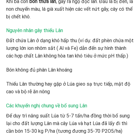
Khi bà con
bón thừa lân
, gây ra ngộ độc lân. Đầu lá bị đen, lá
non chuyển màu, lá già xuất hiện các vết nứt gãy, cây có thể
bị chết khô.
Nguyên nhân gây thiếu Lân
Đất chứa Lân ở dạng khó hấp thu (ví dụ: đất phèn chứa một
lượng lớn ion nhôm sắt ( Al và Fe) dẫn đến sự hình thành
các hợp chất Lân không hòa tan khó tiêu ở mức pH thấp.)
Bón không đủ phân Lân khoáng
Thiếu Lân thường hay gặp ở Lúa gieo sạ trực tiếp, mật độ
cao và bộ rễ ăn nông
Các khuyến nghị chung về bổ sung Lân
Để duy trì năng suất Lúa từ 5-7 tấn/ha đồng thời bổ sung
lại cho đất lượng Lân mà cây Lúa và hạt Lúa đã lấy đi thì
cần bón 15-30 kg P/ha (tương đương 35-70 P2O5/ha)