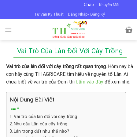
Skip
Chào mừng bạn đến với VTNN Minh Dũng
Khuyến Mãi
to
Tư Vấn Kỹ Thuật
Đăng Nhập/ Đăng Ký
content
Vai Trò Của Lân Đối Với Cây Trồng
Vai trò của lân đối với cây trồng rất quan trọng.
Hôm nay bà
con hãy cùng TH AGRICARE tìm hiểu về nguyên tố Lân. Ai
chưa biết về vai trò của Đạm thì
bấm vào đây
để xem nhé.
Nội Dung Bài Viết
Vai trò của lân đối với cây trồng
Nhu cầu Lân của cây trồng
Lân trong đất như thế nào?