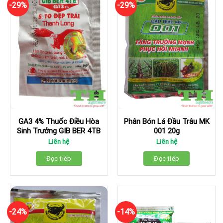
-29%
-29%
GA3 4% Thuốc Điều Hòa
Phân Bón Lá Đầu Trâu MK
Sinh Trưởng GIB BER 4TB
001 20g
Liên hệ
Liên hệ
Đọc tiếp
Đọc tiếp
-24%
-14%