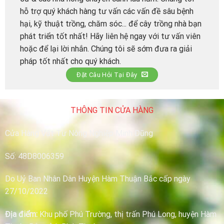
hỗ trợ quý khách hàng tư vấn các vấn đề sâu bệnh
hại, kỹ thuật trồng, chăm sóc... để cây trồng nhà bạn
phát triển tốt nhất! Hãy liên hệ ngay với tư vấn viên
hoặc để lại lời nhắn. Chúng tôi sẽ sớm đưa ra giải
pháp tốt nhất cho quý khách.
Đặt Câu Hỏi Tại Đây
THÔNG TIN CỬA HÀNG
Cửa Hàng Vật Tư Nông Nghiệp Minh Dũng
Số: 48D8006359
Do Uỷ Ban Nhân Dân Huyện Hàm Thuận Bắc cấp ngày
27/10/2022
Địa điểm:
Khu phố Phú Trường, thị trấn Phú Long, huyện Hàm