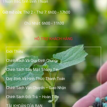
Thuận Bắc, tỉnh Bình Thuận
Giờ mở cửa:
Thứ 2 - Thứ 7: 6h00 - 17h00
Chủ Nhật: 6h00 - 11h30
HỖ TRỢ KHÁCH HÀNG
Giới Thiệu
Chính Sách Và Quy Định Chung
Chính Sách Bảo Mật Thông Tin
Quy Định Và Hình Thức Thanh Toán
Chính Sách Vận Chuyển – Giao Nhận
Chính Sách Đổi Trả – Hoàn Tiền
TÀI KHOẢN CỦA BẠN