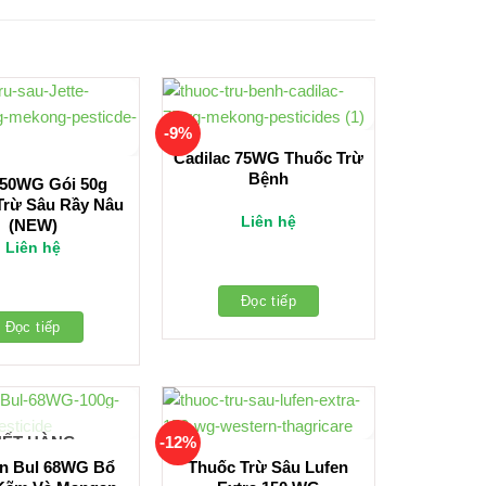
-9%
Cadilac 75WG Thuốc Trừ
Bệnh
 50WG Gói 50g
Trừ Sâu Rầy Nâu
Liên hệ
(NEW)
Liên hệ
Đọc tiếp
Đọc tiếp
-12%
HẾT HÀNG
in Bul 68WG Bổ
Thuốc Trừ Sâu Lufen