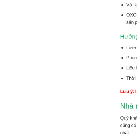
Với k
OXO 2
sản p
Hướng
Lượng
Phun 
Liều 
Thời 
Lưu ý
: 
Nhà 
Quý khá
cũng có 
nhất.