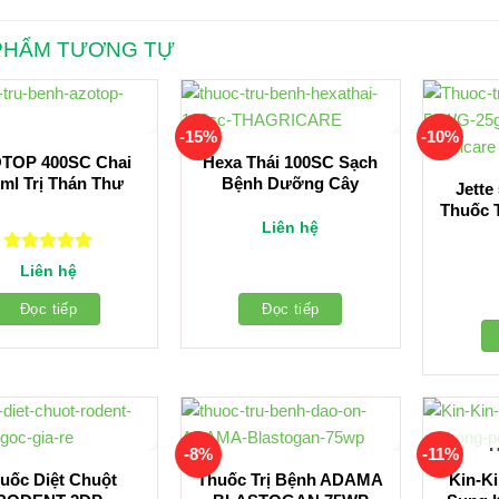
PHẨM TƯƠNG TỰ
-15%
-10%
TOP 400SC Chai
Hexa Thái 100SC Sạch
ml Trị Thán Thư
Bệnh Dưỡng Cây
Jette
Thuốc 
Liên hệ
Được xếp
Liên hệ
hạng
5.00
5 sao
Đọc tiếp
Đọc tiếp
-8%
-11%
uốc Diệt Chuột
Thuốc Trị Bệnh ADAMA
Kin-K