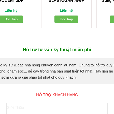
RODENT 2DP
BLASTOGAN 75WP
Sung 
Liên hệ
Liên hệ
Đọc tiếp
Đọc tiếp
Hỗ trợ tư vấn kỹ thuật miễn phí
c kỹ sư & các nhà nông chuyên canh lâu năm. Chúng tôi hỗ trợ quý
ồng, chăm sóc... để cây trồng nhà bạn phát triển tốt nhất! Hãy liên hệ
sẽ sớm đưa ra giải pháp tốt nhất cho quý khách.
HỖ TRỢ KHÁCH HÀNG
Giới Thiệu