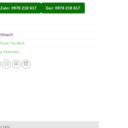
Zalo: 0978 218 617
Gọi: 0978 218 617
200wp25
Thuốc Trừ Bệnh
 Pesticides
 QUAN