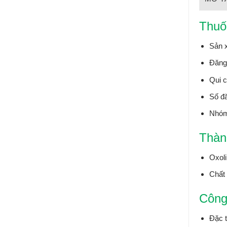
Thuố
Sản x
Đăng
Qui c
Số đ
Nhóm
Thàn
Oxoli
Chất 
Công
Đặc t