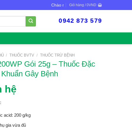
Chào mừng bạn đến với VTNN Minh Dũng
Giỏ hàng /
0
VND
0942 873 579
HỦ
/
THUỐC BVTV
/
THUỐC TRỪ BỆNH
200WP Gói 25g – Thuốc Đặc
i Khuẩn Gây Bệnh
n hệ
:
ic acid: 200 g/kg
hụ gia vừa đủ