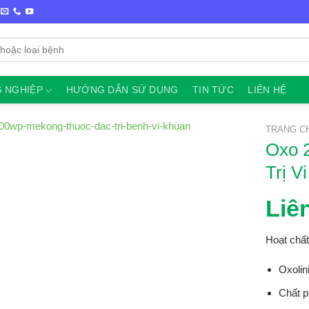
 NGHIỆP
HƯỚNG DẪN SỬ DỤNG
TIN TỨC
LIÊN HỆ
TRANG C
Oxo 
Trị V
Liê
Hoạt chất
Oxolin
Chất p