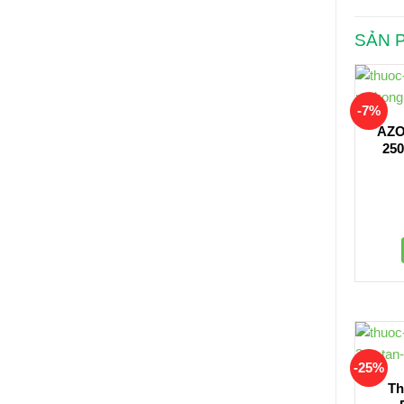
SẢN 
-7%
AZO
250
-25%
Th