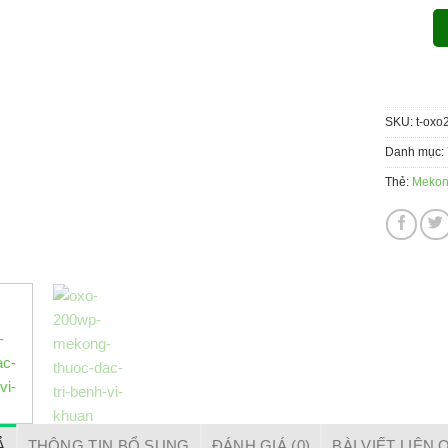
SKU:
t-oxo
Danh mục:
Thẻ:
Mekong
Ả
THÔNG TIN BỔ SUNG
ĐÁNH GIÁ (0)
BÀI VIẾT LIÊN