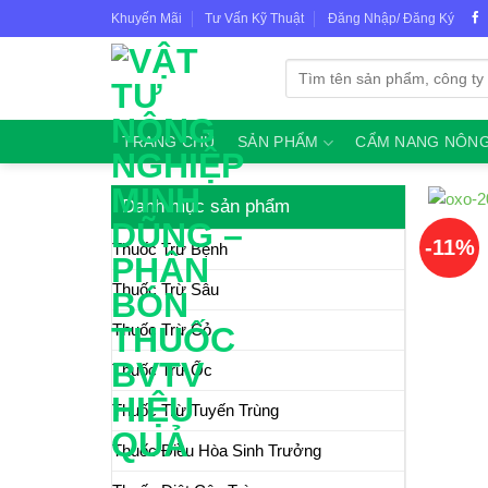
Skip
Khuyến Mãi
Tư Vấn Kỹ Thuật
Đăng Nhập/ Đăng Ký
to
content
Tìm
kiếm:
TRANG CHỦ
SẢN PHẨM
CẨM NANG NÔNG
Danh mục sản phẩm
-11%
Thuốc Trừ Bệnh
Thuốc Trừ Sâu
Thuốc Trừ Cỏ
Thuốc Trừ Ốc
Thuốc Trừ Tuyến Trùng
Thuốc Điều Hòa Sinh Trưởng