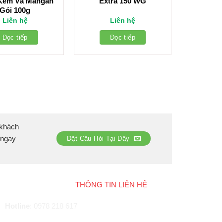
Kẽm Và Mangan
Extra 150 WG
Gói 100g
Liên hệ
Liên hệ
Đọc tiếp
Đọc tiếp
 khách
 ngay
Đặt Câu Hỏi Tại Đây
THÔNG TIN LIÊN HỆ
Hotline
:
0978 218 617