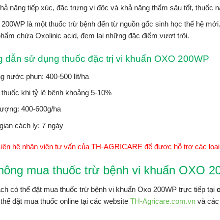
hả năng tiếp xúc, đặc trưng vị độc và khả năng thẩm sâu tốt, thuốc 
00WP là một thuốc trừ bệnh đến từ nguồn gốc sinh học thế hệ mới.
hẩm chứa Oxolinic acid, đem lại những đặc điểm vượt trội.
 dẫn sử dụng thuốc đặc trị vi khuẩn OXO 200WP
 nước phun: 400-500 lít/ha
thuốc khi tỷ lệ bệnh khoảng 5-10%
lượng: 400-600g/ha
gian cách ly: 7 ngày
Liên hệ nhân viên tư vấn của TH-AGRICARE để được hỗ trợ các loại
nông mua thuốc trừ bệnh vi khuẩn OXO 
ch có thể đặt mua thuốc trừ bệnh vi khuẩn Oxo 200WP trực tiếp tại
thể đặt mua thuốc online tại các website
TH-Agricare.com.vn
và các