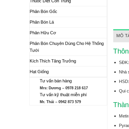
Thuốc Diệt Côn Trùng
Phân Bón Gốc
Phân Bón Lá
Phân Hữu Cơ
MÔ T
Phân Bón Chuyên Dùng Cho Hệ Thống
Thôn
Tưới
Kích Thích Tăng Trưởng
SĐK:
Hạt Giống
Nhà 
Tư vấn bán hàng
HSD:
Mrs: Dương – 0978 218 617
Qui c
Tư vấn kỹ thuật miễn phí
Mr. Thái – 0942 873 579
Thàn
Meti
Pyra