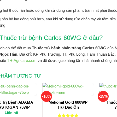
 hút thuốc, ăn hoặc uống khi sử dụng sản phẩm, tránh hít phải thuốc,
bảo hộ lao động phù hợp, sau khi sử dung rửa chân tay và tắm rửa s
ộng
Thuốc trừ bệnh Carlos 60WG ở đâu?
ch có thể đặt mua
Thuốc trừ bệnh phấn trắng Carlos 60WG
của Me
 Ngọc Hân
. Địa chỉ: KP Phú Trường, TT. Phú Long, Hàm Thuận Bắc, B
site
TH-Agricare.com
.vn để được giao hàng tận nhà nhanh chóng nh
PHẨM TƯƠNG TỰ
-10%
-15%
c Trị Bệnh ADAMA
Mekomil Gold 680WP
Thuốc
ASTOGAN 75WP
Trừ Đạo Ôn
Liên hệ