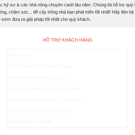
c kỹ sư & các nhà nông chuyên canh lâu năm. Chúng tôi hỗ trợ quý
ồng, chăm sóc... để cây trồng nhà bạn phát triển tốt nhất! Hãy liên hệ
sẽ sớm đưa ra giải pháp tốt nhất cho quý khách.
HỖ TRỢ KHÁCH HÀNG
Giới Thiệu
Chính Sách Và Quy Định Chung
Chính Sách Bảo Mật Thông Tin
Quy Định Và Hình Thức Thanh Toán
Chính Sách Vận Chuyển – Giao Nhận
Chính Sách Đổi Trả – Hoàn Tiền
TÀI KHOẢN CỦA BẠN