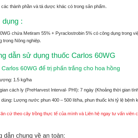
 các thành phần và tá dược khác có trong sản phẩm.
 dụng :
60WG chứa Metiram 55% + Pyraclostrobin 5% có công dụng trong việc 
g trong Nông nghiệp.
g dẫn sử dụng thuốc Carlos 60WG
 Carlos 60WG để trị phấn trắng cho hoa hồng
lượng: 1.5 kg/ha
gian cách ly (PreHarvest Interval- PHI): 7 ngày (Khoảng thời gian tín
dùng: Lượng nước phun 400 – 500 lít/ha, phun thuốc khi tỷ lệ bệnh
Căn cứ theo cây trồng thực tế của mình và Liên hệ ngay tư vấn viê
 dẫn chung về an toàn: