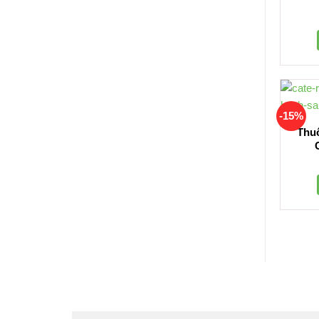
-15%
Thuố