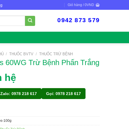
Giỏ hàng /
0
VND
0942 873 579
HỦ
/
THUỐC BVTV
/
THUỐC TRỪ BỆNH
os 60WG Trừ Bệnh Phấn Trắng
n hệ
Zalo: 0978 218 617
Gọi: 0978 218 617
los-100g