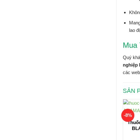
Không
Mang 
lao đ
Mua 
Quý khá
nghiệp
các web
SẢN 
-8%
Thuố
BL