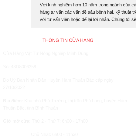
Với kinh nghiệm hơn 10 năm trong ngành của cá
hàng tư vấn các vấn đề sâu bệnh hại, kỹ thuật tr
với tư vấn viên hoặc để lại lời nhắn. Chúng tôi 
THÔNG TIN CỬA HÀNG
Cửa Hàng Vật Tư Nông Nghiệp Minh Dũng
Số: 48D8006359
Do Uỷ Ban Nhân Dân Huyện Hàm Thuận Bắc cấp ngày
27/10/2022
Địa điểm:
Khu phố Phú Trường, thị trấn Phú Long, huyện Hàm
Thuận Bắc, tỉnh Bình Thuận
Giờ mở cửa:
Thứ 2 - Thứ 7: 6h00 - 17h00
Chủ Nhật: 6h00 - 11h30