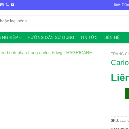
Chào mừng bạn đến với VTNN Minh Dũng
 NGHIỆP
HƯỚNG DẪN SỬ DỤNG
TIN TỨC
LIÊN HỆ
TRANG C
Carl
Liê
SKU:
t-car