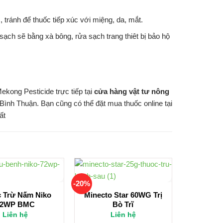
 tránh để thuốc tiếp xúc với miệng, da, mắt.
ạch sẽ bằng xà bông, rửa sạch trang thiêt bị bảo hộ
kong Pesticide trực tiếp tại
cửa hàng vật tư nông
ình Thuận. Bạn cũng có thể đặt mua thuốc online tại
ất
-20%
 Trừ Nấm Niko
Minecto Star 60WG Trị
72WP BMC
Bò Trĩ
Liên hệ
Liên hệ