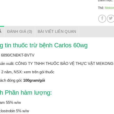
Danh mục:
Thẻ:
Meko
Ả
ĐÁNH GIÁ (0)
BÀI VIẾT LIÊN QUAN
g tin thuốc trừ bệnh Carlos 60wg
 6890/CNĐKT-BVTV
sản xuất: CÔNG TY TNHH THUỐC BẢO VỆ THỰC VẬT MEKONG 
 2 năm, NSX: xem trên gói thuốc
ách đóng gói:
100gram/gói
h Phần hàm lượng:
ram 55% w/w
clostrobin 5% w/w