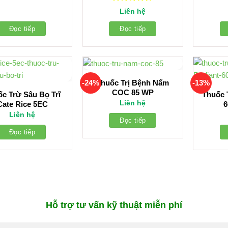
Được xếp
Liên hệ
hạng
5.00
5 sao
Đọc tiếp
Đọc tiếp
Thuốc Trị Bệnh Nấm
-24%
-13%
COC 85 WP
c Trừ Sâu Bọ Trĩ
Thuốc 
Liên hệ
Cate Rice 5EC
6
Liên hệ
Đọc tiếp
Đọc tiếp
Hỗ trợ tư vấn kỹ thuật miễn phí