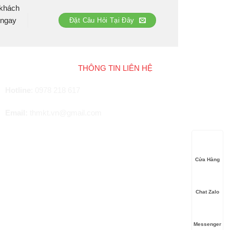
 khách
 ngay
Đặt Câu Hỏi Tại Đây
THÔNG TIN LIÊN HỆ
Hotline
:
0978 218 617
Email:
thmkt.vn@gmail.com
Cửa Hàng
Chat Zalo
Messenger