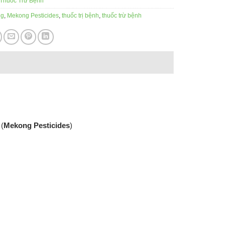
Thuốc Trừ Bệnh
ng
,
Mekong Pesticides
,
thuốc trị bệnh
,
thuốc trừ bệnh
(
Mekong Pesticides
)