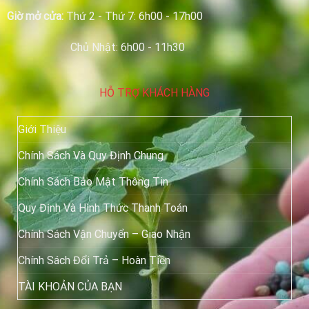
Giờ mở cửa:
Thứ 2 - Thứ 7: 6h00 - 17h00
Chủ Nhật: 6h00 - 11h30
HỖ TRỢ KHÁCH HÀNG
Giới Thiệu
Chính Sách Và Quy Định Chung
Chính Sách Bảo Mật Thông Tin
Quy Định Và Hình Thức Thanh Toán
Chính Sách Vận Chuyển – Giao Nhận
Chính Sách Đổi Trả – Hoàn Tiền
TÀI KHOẢN CỦA BẠN