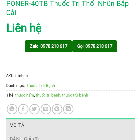
PONER-40TB Thuốc Trị Thối Nhũn Bắp
Cải
Liên hệ
Zalo: 0978 218 617
Gọi: 0978 218 617
SKU:
t-tnhun
Danh mục:
Thuốc Trừ Bệnh
Thẻ:
thuốc nấm
,
thuốc trị bệnh
,
thuốc trừ bệnh
MÔ TẢ
ĐÁNH GIÁ (0)