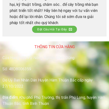
hại, kỹ thuật trồng, chăm sóc... để cây trồng nhà bạn
phát triển tốt nhất! Hãy liên hệ ngay với tư vấn viên
hoặc để lại lời nhắn. Chúng tôi sẽ sớm đưa ra giải
pháp tốt nhất cho quý khách.
Đặt Câu Hỏi Tại Đây
THÔNG TIN CỬA HÀNG
Cửa Hàng Vật Tư Nông Nghiệp Minh Dũng
Số: 48D8006359
Do Uỷ Ban Nhân Dân Huyện Hàm Thuận Bắc cấp ngày
27/10/2022
Địa điểm:
Khu phố Phú Trường, thị trấn Phú Long, huyện Hàm
Thuận Bắc, tỉnh Bình Thuận