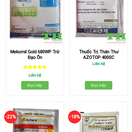
Mekomil Gold 680WP Trừ
Thuốc Trị Thán Thư
Đạo Ôn
AZOTOP 400SC
Liên hệ
Được xếp
Liên hệ
hạng
5.00
5 sao
Đọc tiếp
Đọc tiếp
-22%
-18%