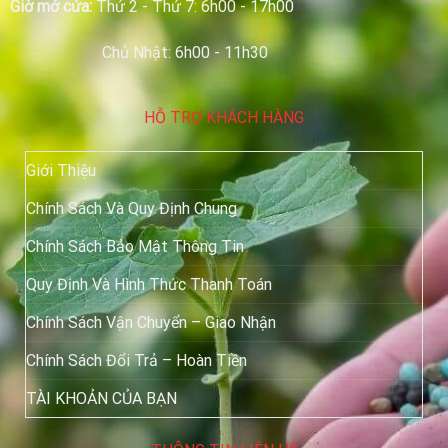
Giờ mở cửa:
Thứ 2 - Thứ 7: 6h00 - 17h00
Chủ Nhật: 6h00 - 11h30
HỖ TRỢ KHÁCH HÀNG
Giới Thiệu
Chính Sách Và Quy Định Chung
Chính Sách Bảo Mật Thông Tin
Quy Định Và Hình Thức Thanh Toán
Chính Sách Vận Chuyển – Giao Nhận
Chính Sách Đổi Trả – Hoàn Tiền
TÀI KHOẢN CỦA BẠN