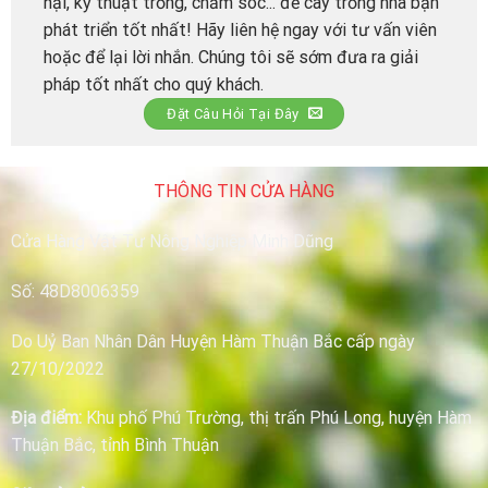
hại, kỹ thuật trồng, chăm sóc... để cây trồng nhà bạn
phát triển tốt nhất! Hãy liên hệ ngay với tư vấn viên
hoặc để lại lời nhắn. Chúng tôi sẽ sớm đưa ra giải
pháp tốt nhất cho quý khách.
Đặt Câu Hỏi Tại Đây
THÔNG TIN CỬA HÀNG
Cửa Hàng Vật Tư Nông Nghiệp Minh Dũng
Số: 48D8006359
Do Uỷ Ban Nhân Dân Huyện Hàm Thuận Bắc cấp ngày
27/10/2022
Địa điểm:
Khu phố Phú Trường, thị trấn Phú Long, huyện Hàm
Thuận Bắc, tỉnh Bình Thuận