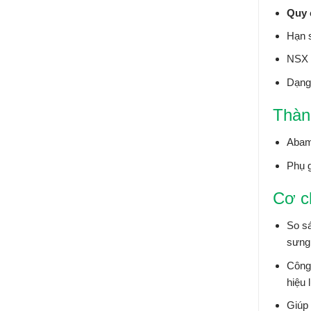
Quy 
Hạn 
NSX 
Dạng
Thàn
Abam
Phụ 
Cơ c
So sá
sưng 
Công 
hiệu 
Giúp 