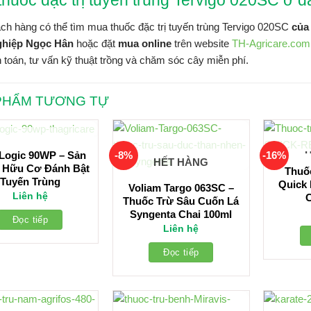
huốc đặc trị tuyến trùng Tervigo 020SC ở đâ
h hàng có thể tìm mua thuốc đặc trị tuyến trùng Tervigo 020SC
của 
ghiệp Ngọc Hân
hoặc đặt
mua online
trên website
TH-Agricare.com
h toán, tư vấn kỹ thuật trồng và chăm sóc cây miễn phí.
PHẨM TƯƠNG TỰ
HẾT HÀNG
Logic 90WP – Sản
-8%
-16%
HẾT HÀNG
 Hữu Cơ Đánh Bật
Thuố
Tuyến Trùng
Quick
Voliam Targo 063SC –
Liên hệ
C
Thuốc Trừ Sâu Cuốn Lá
Syngenta Chai 100ml
Đọc tiếp
Liên hệ
Đọc tiếp