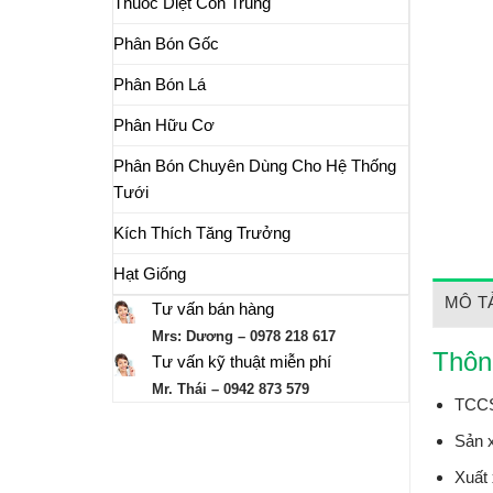
Thuốc Diệt Côn Trùng
Phân Bón Gốc
Phân Bón Lá
Phân Hữu Cơ
Phân Bón Chuyên Dùng Cho Hệ Thống
Tưới
Kích Thích Tăng Trưởng
Hạt Giống
MÔ T
Tư vấn bán hàng
Mrs: Dương – 0978 218 617
Thôn
Tư vấn kỹ thuật miễn phí
Mr. Thái – 0942 873 579
TCCS
Sản x
Xuất