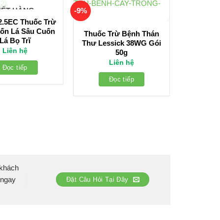
-9%
HẾT HÀNG
2.5EC Thuốc Trừ
ốn Lá Sâu Cuốn
Thuốc Trừ Bệnh Thán
Lá Bọ Trĩ
Thư Lessick 38WG Gói
Liên hệ
50g
Liên hệ
Đọc tiếp
Đọc tiếp
 khách
 ngay
Đặt Câu Hỏi Tại Đây