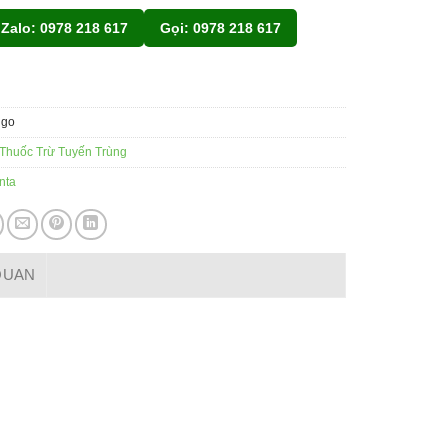
Zalo: 0978 218 617
Gọi: 0978 218 617
igo
Thuốc Trừ Tuyến Trùng
nta
 QUAN