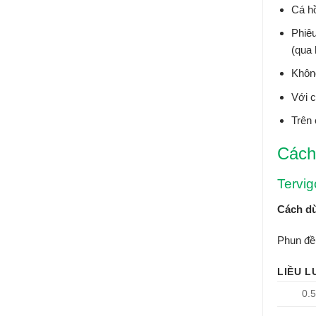
Cá hồ
Phiêu
(qua 
Không
Với c
Trên 
Cách
Tervig
Cách d
Phun đều
LIỀU 
0.5