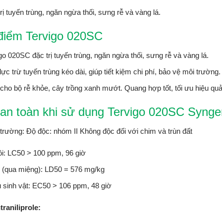
rị tuyến trùng, ngăn ngừa thối, sưng rễ và vàng lá.
điểm Tervigo 020SC
go 020SC đặc trị tuyến trùng, ngăn ngừa thối, sưng rễ và vàng lá.
lực trừ tuyến trùng kéo dài, giúp tiết kiệm chi phí, bảo vệ môi trường.
cho bộ rễ khỏe, cây trồng xanh mướt. Quang hợp tốt, tối ưu hiệu quả
 an toàn khi sử dụng Tervigo 020SC Synge
trường: Độ độc: nhóm II Không độc đối với chim và trùn đất
i: LC50 > 100 ppm, 96 giờ
 (qua miệng): LD50 = 576 mg/kg
 sinh vật: EC50 > 106 ppm, 48 giờ
raniliprole: