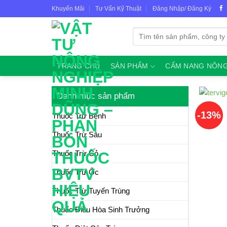
Skip
Khuyến Mãi
Tư Vấn Kỹ Thuật
Đăng Nhập/ Đăng Ký
to
content
Tìm
kiếm:
TRANG CHỦ
SẢN PHẨM
CẨM NANG NÔNG
Danh mục sản phẩm
-13%
Thuốc Trừ Bệnh
Thuốc Trừ Sâu
Thuốc Trừ Cỏ
Thuốc Trừ Ốc
Thuốc Trừ Tuyến Trùng
Thuốc Điều Hòa Sinh Trưởng