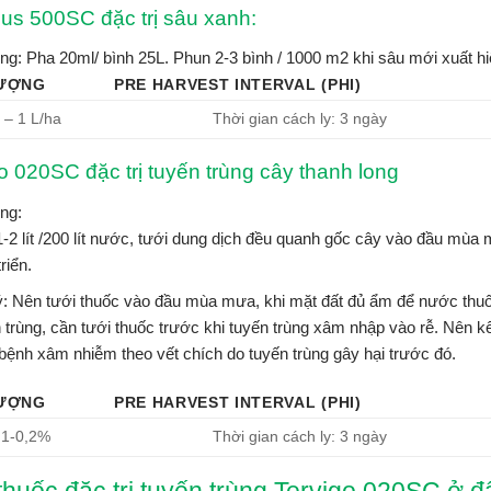
us 500SC đặc trị sâu xanh:
g: Pha 20ml/ bình 25L. Phun 2-3 bình / 1000 m2 khi sâu mới xuất hi
LƯỢNG
PRE HARVEST INTERVAL (PHI)
 – 1 L/ha
Thời gian cách ly: 3 ngày
o 020SC đặc trị tuyến trùng cây thanh long
ng:
-2 lít /200 lít nước, tưới dung dịch đều quanh gốc cây vào đầu mùa mư
riển.
: Nên tưới thuốc vào đầu mùa mưa, khi mặt đất đủ ẩm để nước thuố
 trùng, cần tưới thuốc trước khi tuyến trùng xâm nhập vào rễ. Nên 
ệnh xâm nhiễm theo vết chích do tuyến trùng gây hại trước đó.
LƯỢNG
PRE HARVEST INTERVAL (PHI)
,1-0,2%
Thời gian cách ly: 3 ngày