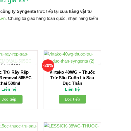
u giá tốt?
công ty Syngenta
trực tiếp tại
cửa hàng vật tư
.vn
. Chúng tôi giao hàng toàn quốc, nhận hàng kiểm
-20%
HẾT HÀNG
c Trừ Rầy Rệp
Virtako 40WG – Thuốc
 Removal 565EC
Trừ Sâu Cuốn Lá Sâu
hai 500ml
Đục Thân
Liên hệ
Liên hệ
Đọc tiếp
Đọc tiếp