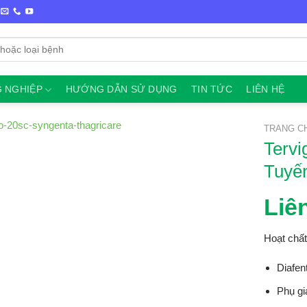
 NGHIỆP
HƯỚNG DẪN SỬ DỤNG
TIN TỨC
LIÊN HỆ
TRANG C
Terv
Tuyế
Liê
Hoạt chất
Diafen
Phụ gi