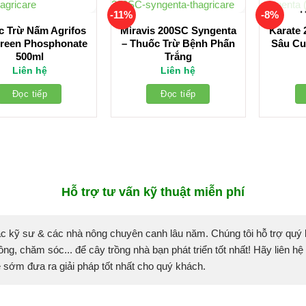
-11%
-8%
c Trừ Nấm Agrifos
Miravis 200SC Syngenta
Karate 
reen Phosphonate
– Thuốc Trừ Bệnh Phấn
Sâu Cu
500ml
Trắng
Liên hệ
Liên hệ
Đọc tiếp
Đọc tiếp
Hỗ trợ tư vấn kỹ thuật miễn phí
c kỹ sư & các nhà nông chuyên canh lâu năm. Chúng tôi hỗ trợ quý
ồng, chăm sóc... để cây trồng nhà bạn phát triển tốt nhất! Hãy liên hệ
sẽ sớm đưa ra giải pháp tốt nhất cho quý khách.