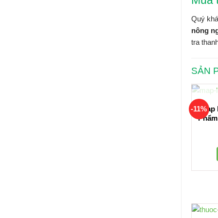
Mua t
Quý khác
nông n
tra than
SẢN 
Map 
-11%
Phẩm