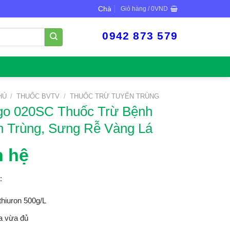
Chào mừng bạn đến với VTNN Minh Dũng
Giỏ hàng /
0
VND
0942 873 579
HỦ
/
THUỐC BVTV
/
THUỐC TRỪ TUYẾN TRÙNG
igo 020SC Thuốc Trừ Bệnh
n Trùng, Sưng Rễ Vàng Lá
n hệ
:
thiuron 500g/L
a vừa đủ