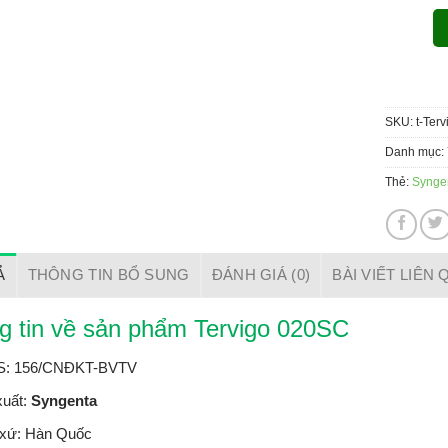
SKU:
t-Terv
Danh mục:
Thẻ:
Synge
Ả
THÔNG TIN BỔ SUNG
ĐÁNH GIÁ (0)
BÀI VIẾT LIÊN
g tin về sản phẩm Tervigo 020SC
: 156/CNĐKT-BVTV
uất:
Syngenta
 xứ: Hàn Quốc