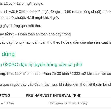
i: LC50 > 12.6 mg/l, 96 giờ
 sinh vật: EC50 = 0.0204 mg/l, 48 giờ LD 50 (qua miệng chuột) > 5
hô hấp ở chuột): 4.16 mg/l khí, 4 giờ.
 gây dị ứng qua mắt thỏ.
ây trồng: – Hoàn toàn an toàn cho cây trồng.
các cây trồng khác, cần tuân thủ theo hướng dẫn của nhà sản xuất h
 dùng
o 020SC đặc trị tuyến trùng cây cà phê
ùng
: Pha 150ml/ bình 25L. Phun 25-30 bình / 1000 m2 khi sâu mới xu
 quanh gốc cây vào đầu mùa mưa, khi điều kiện thời tiết thuận lợi ch
LƯỢNG
PRE HARVEST INTERVAL (PHI)
 – 1 L/ha
Thời gian cách ly: 3 ngày