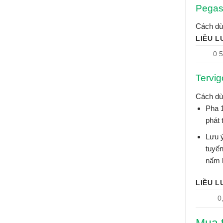
Pegas
Cách dùn
LIỀU 
0.5
Tervig
Cách dù
Pha 1
phát t
Lưu ý
tuyến
nấm b
LIỀU 
0