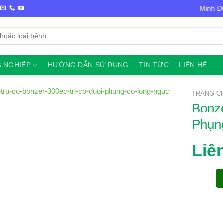
Chào mừng bạn đến với VTNN Minh Dũng
 NGHIỆP
HƯỚNG DẪN SỬ DỤNG
TIN TỨC
LIÊN HỆ
TRANG C
Bonz
Phụn
Liê