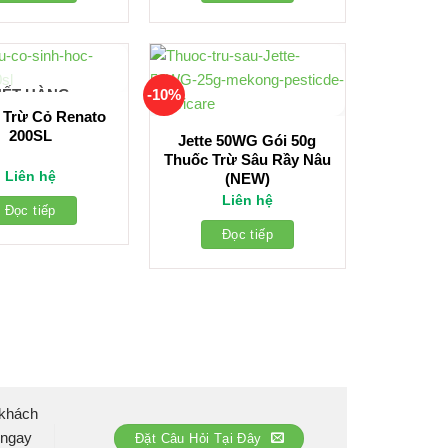
-10%
HẾT HÀNG
 Trừ Cỏ Renato
200SL
Jette 50WG Gói 50g
Thuốc Trừ Sâu Rầy Nâu
Liên hệ
(NEW)
Liên hệ
Đọc tiếp
Đọc tiếp
 khách
 ngay
Đặt Câu Hỏi Tại Đây