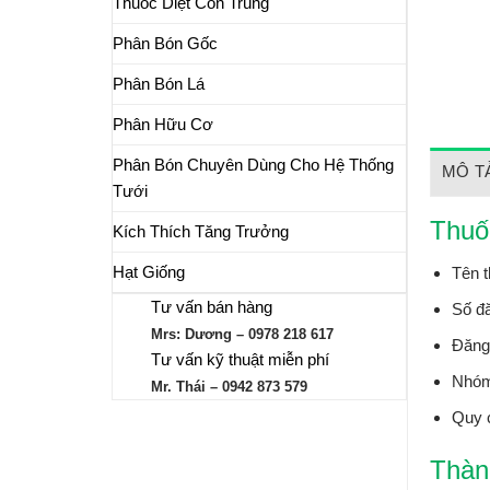
Thuốc Diệt Côn Trùng
Phân Bón Gốc
Phân Bón Lá
Phân Hữu Cơ
Phân Bón Chuyên Dùng Cho Hệ Thống
MÔ T
Tưới
Thuốc
Kích Thích Tăng Trưởng
Hạt Giống
Tên 
Tư vấn bán hàng
Số đ
Mrs: Dương – 0978 218 617
Đăng
Tư vấn kỹ thuật miễn phí
Nhóm
Mr. Thái – 0942 873 579
Quy 
Thàn