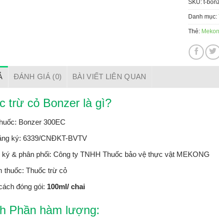
SKU:
t-bon
Danh mục:
Thẻ:
Meko
Ả
ĐÁNH GIÁ (0)
BÀI VIẾT LIÊN QUAN
 trừ cỏ Bonzer là gì?
thuốc: Bonzer 300EC
ăng ký: 6339/CNĐKT-BVTV
 ký & phân phối: Công ty TNHH Thuốc bảo vệ thực vật MEKONG
 thuốc: Thuốc trừ cỏ
cách đóng gói:
100ml/ chai
h Phần hàm lượng: