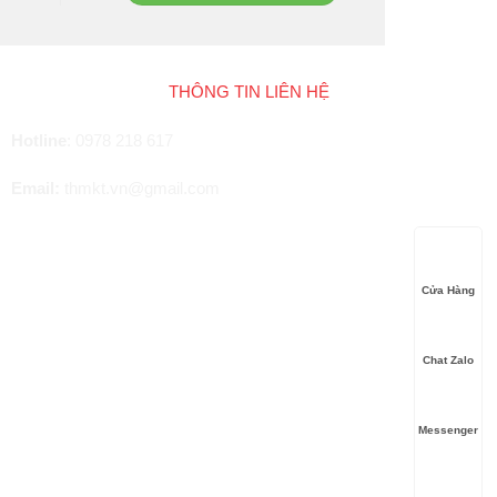
THÔNG TIN LIÊN HỆ
Hotline
:
0978 218 617
Email:
thmkt.vn@gmail.com
Cửa Hàng
Chat Zalo
Messenger