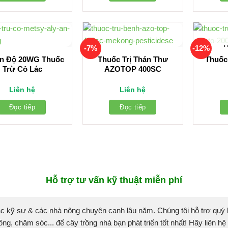
-7%
-12%
Ấn Độ 20WG Thuốc
Thuốc Trị Thán Thư
Thuốc
Trừ Cỏ Lác
AZOTOP 400SC
Liên hệ
Liên hệ
Đọc tiếp
Đọc tiếp
Hỗ trợ tư vấn kỹ thuật miễn phí
c kỹ sư & các nhà nông chuyên canh lâu năm. Chúng tôi hỗ trợ quý
ồng, chăm sóc... để cây trồng nhà bạn phát triển tốt nhất! Hãy liên hệ