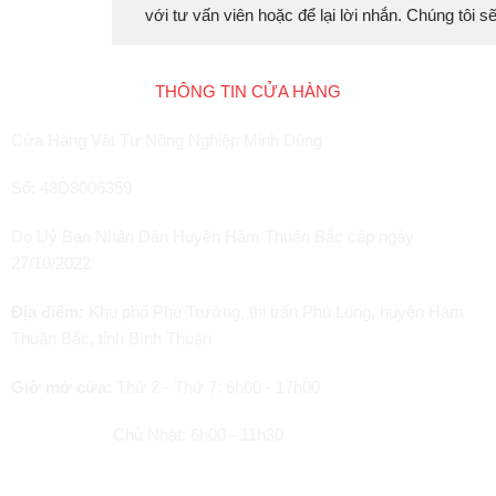
với tư vấn viên hoặc để lại lời nhắn. Chúng tôi 
THÔNG TIN CỬA HÀNG
Cửa Hàng Vật Tư Nông Nghiệp Minh Dũng
Số: 48D8006359
Do Uỷ Ban Nhân Dân Huyện Hàm Thuận Bắc cấp ngày
27/10/2022
Địa điểm:
Khu phố Phú Trường, thị trấn Phú Long, huyện Hàm
Thuận Bắc, tỉnh Bình Thuận
Giờ mở cửa:
Thứ 2 - Thứ 7: 6h00 - 17h00
Chủ Nhật: 6h00 - 11h30