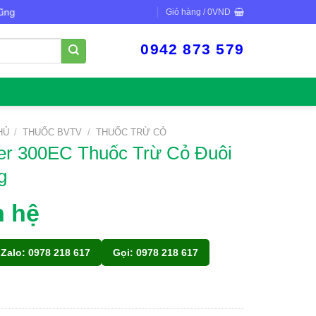
Giỏ hàng /
0
VND
0942 873 579
HỦ
/
THUỐC BVTV
/
THUỐC TRỪ CỎ
er 300EC Thuốc Trừ Cỏ Đuôi
g
n hệ
Zalo: 0978 218 617
Gọi: 0978 218 617