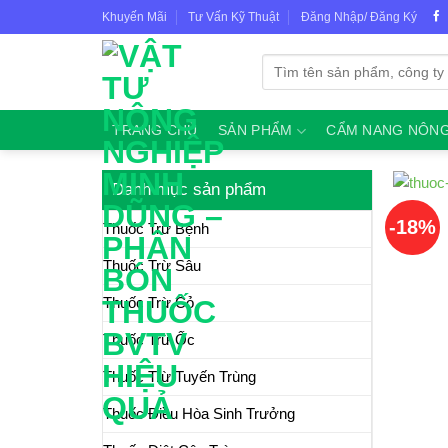
Skip
Khuyến Mãi
Tư Vấn Kỹ Thuật
Đăng Nhập/ Đăng Ký
to
content
Tìm
kiếm:
TRANG CHỦ
SẢN PHẨM
CẨM NANG NÔNG
Danh mục sản phẩm
-18%
Thuốc Trừ Bệnh
Thuốc Trừ Sâu
Thuốc Trừ Cỏ
Thuốc Trừ Ốc
Thuốc Trừ Tuyến Trùng
Thuốc Điều Hòa Sinh Trưởng