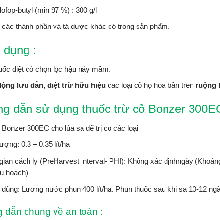
ofop-butyl (min 97 %) : 300 g/l
 các thành phần và tá dược khác có trong sản phẩm.
 dụng :
uốc diệt cỏ chọn lọc hậu nảy mầm.
động lưu dẫn, diệt trừ hữu hiệu
các loại cỏ họ hòa bản trên
ruộng 
g dẫn sử dụng thuốc trừ cỏ Bonzer 300E
Bonzer 300EC cho lúa sạ để trị cỏ các loại
lượng: 0.3 – 0.35 lít/ha
gian cách ly (PreHarvest Interval- PHI): Không xác địnhngày (Khoảng 
hu hoạch)
dùng: Lượng nước phun 400 lít/ha. Phun thuốc sau khi sạ 10-12 ng
 dẫn chung về an toàn :