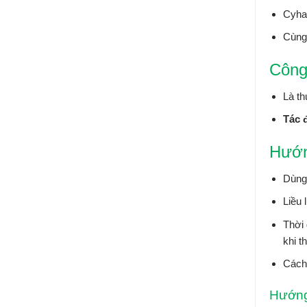
Cyhal
Cùng
Công
Là th
Tác 
Hướn
Dùng 
Liều 
Thời 
khi t
Cách 
Hướng