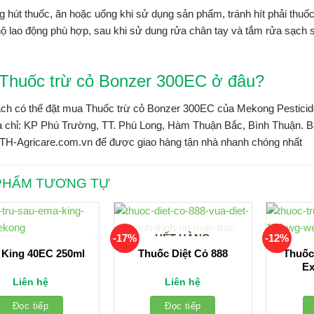
 hút thuốc, ăn hoặc uống khi sử dụng sản phẩm, tránh hít phải thuốc
ộ lao động phù hợp, sau khi sử dung rửa chân tay và tắm rửa sạch sẽ
Thuốc trừ cỏ Bonzer 300EC ở đâu?
ch có thể đặt mua Thuốc trừ cỏ Bonzer 300EC của Mekong Pesticides
ịa chỉ: KP Phú Trường, TT. Phú Long, Hàm Thuận Bắc, Bình Thuận. Bạ
 TH-Agricare.com.vn để được giao hàng tận nhà nhanh chóng nhất
PHẨM TƯƠNG TỰ
-17%
-12%
HẾT HÀNG
King 40EC 250ml
Thuốc Diệt Cỏ 888
Thuốc
Ex
Liên hệ
Liên hệ
Đọc tiếp
Đọc tiếp