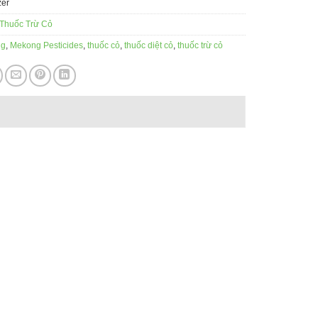
zer
Thuốc Trừ Cỏ
ng
,
Mekong Pesticides
,
thuốc cỏ
,
thuốc diệt cỏ
,
thuốc trừ cỏ