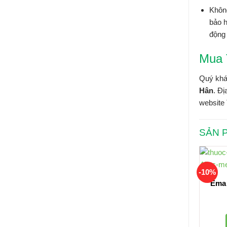
Không
bảo h
động
Mua 
Quý khá
Hân
. Đ
website
SẢN 
-10%
Ema 