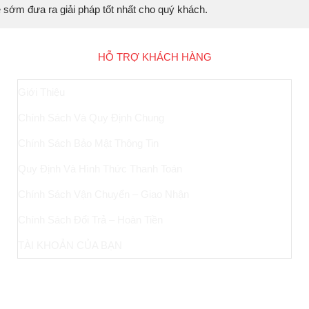
sẽ sớm đưa ra giải pháp tốt nhất cho quý khách.
HỖ TRỢ KHÁCH HÀNG
Giới Thiệu
Chính Sách Và Quy Định Chung
Chính Sách Bảo Mật Thông Tin
Quy Định Và Hình Thức Thanh Toán
Chính Sách Vận Chuyển – Giao Nhận
Chính Sách Đổi Trả – Hoàn Tiền
TÀI KHOẢN CỦA BẠN