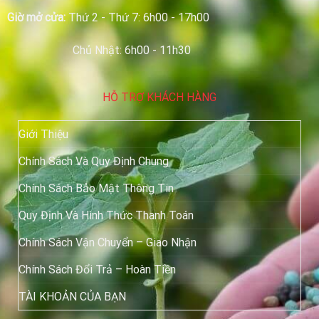
Giờ mở cửa:
Thứ 2 - Thứ 7: 6h00 - 17h00
Chủ Nhật: 6h00 - 11h30
HỖ TRỢ KHÁCH HÀNG
Giới Thiệu
Chính Sách Và Quy Định Chung
Chính Sách Bảo Mật Thông Tin
Quy Định Và Hình Thức Thanh Toán
Chính Sách Vận Chuyển – Giao Nhận
Chính Sách Đổi Trả – Hoàn Tiền
TÀI KHOẢN CỦA BẠN