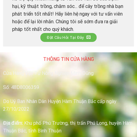
hại, kỹ thuật trồng, chăm sóc... để cây trồng nhà bạn
phát triển tốt nhất! Hãy liên hệ ngay với tư vấn viên
hoặc để lại lời nhắn. Chúng tôi sẽ sớm đưa ra giải
pháp tốt nhất cho quý khách.
Đặt Câu Hỏi Tại Đây
THÔNG TIN CỬA HÀNG
Cửa Hàng Vật Tư Nông Nghiệp Minh Dũng
Số: 48D8006359
Do Uỷ Ban Nhân Dân Huyện Hàm Thuận Bắc cấp ngày
27/10/2022
Địa điểm:
Khu phố Phú Trường, thị trấn Phú Long, huyện Hàm
Thuận Bắc, tỉnh Bình Thuận