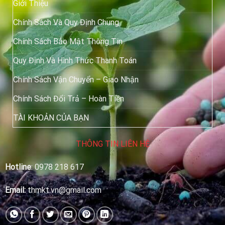
Giới Thiệu
Chính Sách Và Quy Định Chung
Chính Sách Bảo Mật Thông Tin
Quy Định Và Hình Thức Thanh Toán
Chính Sách Vận Chuyển – Giao Nhận
Chính Sách Đổi Trả – Hoàn Tiền
TÀI KHOẢN CỦA BẠN
THÔNG TIN LIÊN HỆ
Hotline
:
0978 218 617
Email:
thmkt.vn@gmail.com