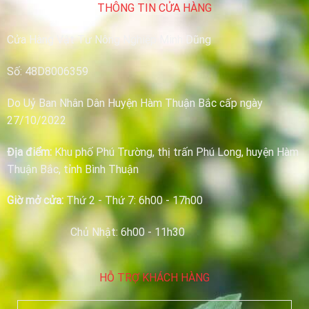
THÔNG TIN CỬA HÀNG
Cửa Hàng Vật Tư Nông Nghiệp Minh Dũng
Số: 48D8006359
Do Uỷ Ban Nhân Dân Huyện Hàm Thuận Bắc cấp ngày
27/10/2022
Địa điểm:
Khu phố Phú Trường, thị trấn Phú Long, huyện Hàm
Thuận Bắc, tỉnh Bình Thuận
Giờ mở cửa:
Thứ 2 - Thứ 7: 6h00 - 17h00
Chủ Nhật: 6h00 - 11h30
HỖ TRỢ KHÁCH HÀNG