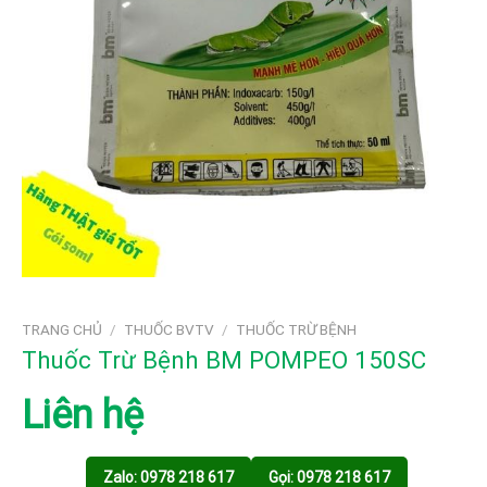
TRANG CHỦ
/
THUỐC BVTV
/
THUỐC TRỪ BỆNH
Thuốc Trừ Bệnh BM POMPEO 150SC
Liên hệ
Zalo: 0978 218 617
Gọi: 0978 218 617